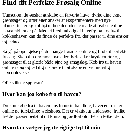
Find dit Perfekte Frøsalg Online
Uanset om du ønsker at skabe en farverig have, dyrke dine egne
grøntsager og urter eller ønsker at eksperimentere med nye
plantearter, er køb af frø online den ideelle måde at realisere dine
haveambitioner på. Med et bredt udvalg af havefrø og urtefrø til
køkkenhaven kan du finde de perfekte frø, der passer til dine ønsker
og behov.
Så gå på opdagelse på de mange frøsider online og find dit perfekte
frøsalg. Skab din drømmehave eller dyrk lækre krydderurter og
grøntsager til at glæde både øjne og smagsløg. Køb frø til haven
online i dag og lad dig inspirere til at skabe en vidunderlig
haveoplevelse.
Ofte stillede spørgsmål
Hvor kan jeg købe frø til haven?
Du kan købe frø til haven hos blomsterhandlere, havecentre eller
online på forskellige webshops. Det er vigtigt at undersøge, hvilke
frø der passer bedst til dit klima og jordforhold, før du køber dem.
Hvordan vælger jeg de rigtige frø til min