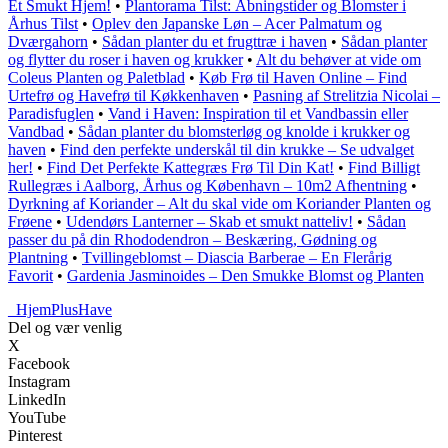
Et Smukt Hjem!
•
Plantorama Tilst: Åbningstider og Blomster i
Århus Tilst
•
Oplev den Japanske Løn – Acer Palmatum og
Dværgahorn
•
Sådan planter du et frugttræ i haven
•
Sådan planter
og flytter du roser i haven og krukker
•
Alt du behøver at vide om
Coleus Planten og Paletblad
•
Køb Frø til Haven Online – Find
Urtefrø og Havefrø til Køkkenhaven
•
Pasning af Strelitzia Nicolai –
Paradisfuglen
•
Vand i Haven: Inspiration til et Vandbassin eller
Vandbad
•
Sådan planter du blomsterløg og knolde i krukker og
haven
•
Find den perfekte underskål til din krukke – Se udvalget
her!
•
Find Det Perfekte Kattegræs Frø Til Din Kat!
•
Find Billigt
Rullegræs i Aalborg, Århus og København – 10m2 Afhentning
•
Dyrkning af Koriander – Alt du skal vide om Koriander Planten og
Frøene
•
Udendørs Lanterner – Skab et smukt natteliv!
•
Sådan
passer du på din Rhododendron – Beskæring, Gødning og
Plantning
•
Tvillingeblomst – Diascia Barberae – En Flerårig
Favorit
•
Gardenia Jasminoides – Den Smukke Blomst og Planten
_
HjemPlusHave
Del og vær venlig
X
Facebook
Instagram
LinkedIn
YouTube
Pinterest