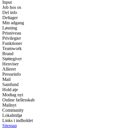
Input
Job hos os
Del info
Deltager
Min adgang
Løsning
Prisniveau
Privilegier
Funktioner
Teamwork
Brand
Støttegiver
Henviser
Allieret
Presseinfo
Mail
Samfund
Hold øje
Modtag nyt
Online fællesskab
Mailnyt
Community
Lokalmiljø
Links i indholdet
Sitemap