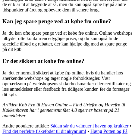
de er klar til at begynde at så, men du kan også købe frø på andre
tidspunkter af året og opbevare dem til senere brug.
Kan jeg spare penge ved at købe frø online?
Ja, du kan ofte spare penge ved at købe frø online. Online webshops
tilbyder ofte konkurrencedygtige priser, og du kan også finde
specielle tilbud og rabatter, der kan hjælpe dig med at spare penge
på dit køb.
Er det sikkert at købe frø online?
Ja, det er normalt sikkert at købe frø online, hvis du handler hos
anerkendte webshops og tager nogle forholdsregler. Vær
opmærksom på webshopsens sikkerhedsmærker eller certifikater og
læs anmeldelser eller feedback fra tidligere kunder, før du foretager
dit køb.
Artiklen Køb Frø til Haven Online – Find Urtefrø og Havefrø til
Køkkenhaven har i gennemsnit fået
4.8
stjerner baseret på
21
anmeldelser
Andre populære artikler:
Sådan sår du valmuer i haven og krukker
•
Find det perfekte fiskefoder til dit akvarium!
•
Hæng Potten og Få