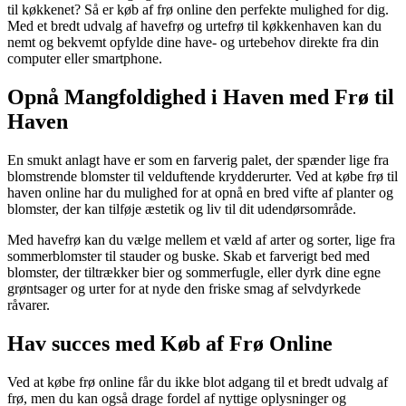
til køkkenet? Så er køb af frø online den perfekte mulighed for dig.
Med et bredt udvalg af havefrø og urtefrø til køkkenhaven kan du
nemt og bekvemt opfylde dine have- og urtebehov direkte fra din
computer eller smartphone.
Opnå Mangfoldighed i Haven med Frø til
Haven
En smukt anlagt have er som en farverig palet, der spænder lige fra
blomstrende blomster til velduftende krydderurter. Ved at købe frø til
haven online har du mulighed for at opnå en bred vifte af planter og
blomster, der kan tilføje æstetik og liv til dit udendørsområde.
Med havefrø kan du vælge mellem et væld af arter og sorter, lige fra
sommerblomster til stauder og buske. Skab et farverigt bed med
blomster, der tiltrækker bier og sommerfugle, eller dyrk dine egne
grøntsager og urter for at nyde den friske smag af selvdyrkede
råvarer.
Hav succes med Køb af Frø Online
Ved at købe frø online får du ikke blot adgang til et bredt udvalg af
frø, men du kan også drage fordel af nyttige oplysninger og