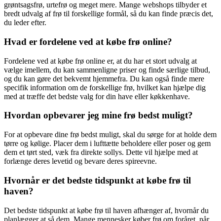
grøntsagsfrø, urtefrø og meget mere. Mange webshops tilbyder et
bredt udvalg af frø til forskellige formål, så du kan finde præcis det,
du leder efter.
Hvad er fordelene ved at købe frø online?
Fordelene ved at købe frø online er, at du har et stort udvalg at
vælge imellem, du kan sammenligne priser og finde særlige tilbud,
og du kan gøre det bekvemt hjemmefra. Du kan også finde mere
specifik information om de forskellige frø, hvilket kan hjælpe dig
med at træffe det bedste valg for din have eller køkkenhave.
Hvordan opbevarer jeg mine frø bedst muligt?
For at opbevare dine frø bedst muligt, skal du sørge for at holde dem
tørre og kølige. Placer dem i lufttætte beholdere eller poser og gem
dem et tørt sted, væk fra direkte sollys. Dette vil hjælpe med at
forlænge deres levetid og bevare deres spireevne.
Hvornår er det bedste tidspunkt at købe frø til
haven?
Det bedste tidspunkt at købe frø til haven afhænger af, hvornår du
planlægger at så dem. Mange mennesker køber frø om foråret, når