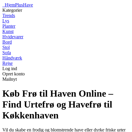
_
HjemPlusHave
Kategorier
Trends
Lys
Planter
Kunst
Hvidevarer
Bord
Stol
Sofa
Håndværk
Rejse
Log ind
Opret konto
Mailnyt
Køb Frø til Haven Online –
Find Urtefrø og Havefrø til
Køkkenhaven
Vil du skabe en frodig og blomstrende have eller dyrke friske urter