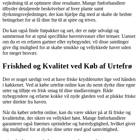
vejledning til at optimere dine resultater. Mange frøforhandlere
tilbyder detaljerede beskrivelser af hver plante samt
dyrkningsvejledninger, der kan hjælpe dig med at skabe de bedste
betingelser for at få dine frø til at spire og trives.
Du kan også finde frøpakker og sæt, der er nøje udvalgt og
sammensat for at opnå specifikke haveniveauer eller temaer. Uanset
om du er en erfaren gartner eller nybegynder, vil disse samlinger
give dig mulighed for at skabe smukke og vellykkede haver uden
for meget besvær.
Friskhed og Kvalitet ved Køb af Urtefrø
Der er noget særligt ved at have friske krydderurter lige ved hånden
i køkkenet. Ved at købe urtefrø online kan du nemt dyrke dine egne
urter og tilføje en frisk smag til dine madlavninger. Både
nybegyndere og erfarne kokke vil nyde glæden ved at plukke friske
urter direkte fra haven.
Når du køber urtefrø online, kan du være sikker på at få friske og
kvalitetsfrø, der sikrer en vellykket høst. Mange frøforhandlere
garanterer også frøernes oprindelse og bæredygtighed, hvilket giver
dig mulighed for at dyrke dine urter med god samvittighed.