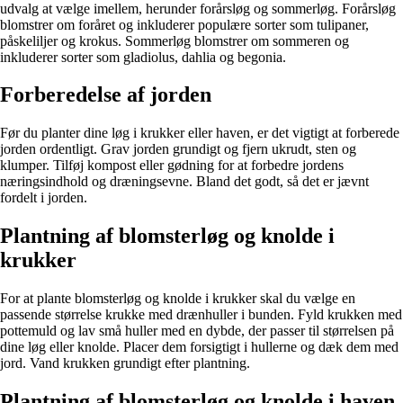
udvalg at vælge imellem, herunder forårsløg og sommerløg. Forårsløg
blomstrer om foråret og inkluderer populære sorter som tulipaner,
påskeliljer og krokus. Sommerløg blomstrer om sommeren og
inkluderer sorter som gladiolus, dahlia og begonia.
Forberedelse af jorden
Før du planter dine løg i krukker eller haven, er det vigtigt at forberede
jorden ordentligt. Grav jorden grundigt og fjern ukrudt, sten og
klumper. Tilføj kompost eller gødning for at forbedre jordens
næringsindhold og dræningsevne. Bland det godt, så det er jævnt
fordelt i jorden.
Plantning af blomsterløg og knolde i
krukker
For at plante blomsterløg og knolde i krukker skal du vælge en
passende størrelse krukke med drænhuller i bunden. Fyld krukken med
pottemuld og lav små huller med en dybde, der passer til størrelsen på
dine løg eller knolde. Placer dem forsigtigt i hullerne og dæk dem med
jord. Vand krukken grundigt efter plantning.
Plantning af blomsterløg og knolde i haven