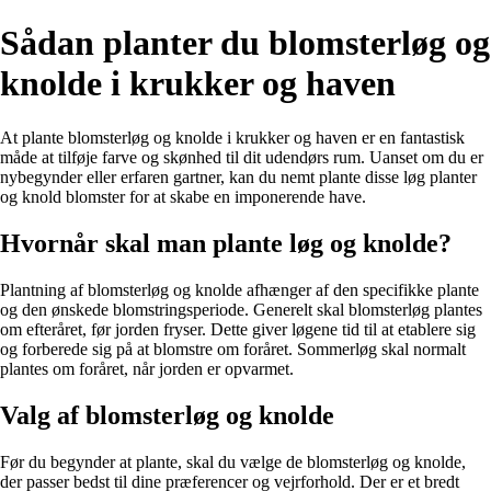
Sådan planter du blomsterløg og
knolde i krukker og haven
At plante blomsterløg og knolde i krukker og haven er en fantastisk
måde at tilføje farve og skønhed til dit udendørs rum. Uanset om du er
nybegynder eller erfaren gartner, kan du nemt plante disse løg planter
og knold blomster for at skabe en imponerende have.
Hvornår skal man plante løg og knolde?
Plantning af blomsterløg og knolde afhænger af den specifikke plante
og den ønskede blomstringsperiode. Generelt skal blomsterløg plantes
om efteråret, før jorden fryser. Dette giver løgene tid til at etablere sig
og forberede sig på at blomstre om foråret. Sommerløg skal normalt
plantes om foråret, når jorden er opvarmet.
Valg af blomsterløg og knolde
Før du begynder at plante, skal du vælge de blomsterløg og knolde,
der passer bedst til dine præferencer og vejrforhold. Der er et bredt