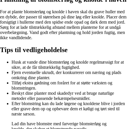
For at plante blomsterløg og knolde i haven skal du grave huller med
en dybde, der passer til størrelsen på dine løg eller knolde. Placer dem
forsigtigt i hullerne med den spidse ende opad og dæk dem med jord.
Sørg for at lade tilstrækkelig afstand mellem planterne for at undgå
overbelægning. Vand godt efter plantning og hold jorden fugtig, men
ikke vandlidende.
Tips til vedligeholdelse
Husk at vande dine blomsterløg og knolde regelmæssigt for at
sikre, at de får tilstrækkelig fugtighed.
Fjern eventuelle ukrudt, der konkurrerer om næring og plads
omkring dine planter.
Tilføj ekstra gødning om foråret for at støtte væksten og
blomstringen.
Beskyt dine planter mod skadedyr ved at bruge naturlige
metoder eller passende bekæmpelsesmidler.
Efter blomstring kan du lade løgene og knoldene blive i jorden
eller grave dem op og opbevare dem et køligt og tørt sted til
næste sæson.
Lad din have blomstre med farverige blomsterløg og
knolde, der skaber et blomstrende paradis.