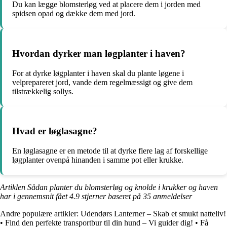
Du kan lægge blomsterløg ved at placere dem i jorden med
spidsen opad og dække dem med jord.
Hvordan dyrker man løgplanter i haven?
For at dyrke løgplanter i haven skal du plante løgene i
velprepareret jord, vande dem regelmæssigt og give dem
tilstrækkelig sollys.
Hvad er løglasagne?
En løglasagne er en metode til at dyrke flere lag af forskellige
løgplanter ovenpå hinanden i samme pot eller krukke.
Artiklen Sådan planter du blomsterløg og knolde i krukker og haven
har i gennemsnit fået
4.9
stjerner baseret på
35
anmeldelser
Andre populære artikler:
Udendørs Lanterner – Skab et smukt natteliv!
•
Find den perfekte transportbur til din hund – Vi guider dig!
•
Få