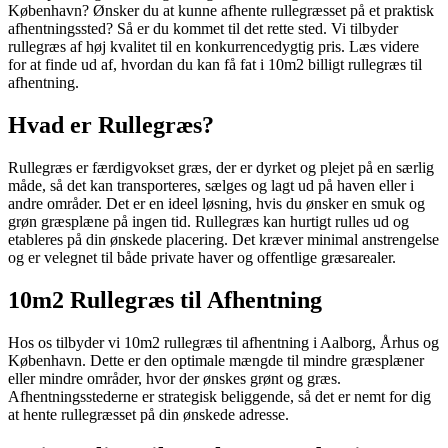
København? Ønsker du at kunne afhente rullegræsset på et praktisk
afhentningssted? Så er du kommet til det rette sted. Vi tilbyder
rullegræs af høj kvalitet til en konkurrencedygtig pris. Læs videre
for at finde ud af, hvordan du kan få fat i 10m2 billigt rullegræs til
afhentning.
Hvad er Rullegræs?
Rullegræs er færdigvokset græs, der er dyrket og plejet på en særlig
måde, så det kan transporteres, sælges og lagt ud på haven eller i
andre områder. Det er en ideel løsning, hvis du ønsker en smuk og
grøn græsplæne på ingen tid. Rullegræs kan hurtigt rulles ud og
etableres på din ønskede placering. Det kræver minimal anstrengelse
og er velegnet til både private haver og offentlige græsarealer.
10m2 Rullegræs til Afhentning
Hos os tilbyder vi 10m2 rullegræs til afhentning i Aalborg, Århus og
København. Dette er den optimale mængde til mindre græsplæner
eller mindre områder, hvor der ønskes grønt og græs.
Afhentningsstederne er strategisk beliggende, så det er nemt for dig
at hente rullegræsset på din ønskede adresse.