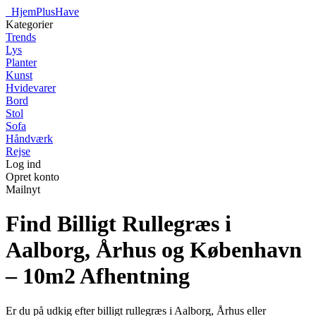
_
HjemPlusHave
Kategorier
Trends
Lys
Planter
Kunst
Hvidevarer
Bord
Stol
Sofa
Håndværk
Rejse
Log ind
Opret konto
Mailnyt
Find Billigt Rullegræs i
Aalborg, Århus og København
– 10m2 Afhentning
Er du på udkig efter billigt rullegræs i Aalborg, Århus eller