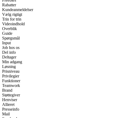
Freebies
Rabatter
Kundeanmeldelser
Vælg rigtigt
Trin for trin
Videoindhold
Overblik
Guide
Spørgsmål
Input
Job hos os
Del info
Deltager
Min adgang
Løsning
Prisniveau
Privilegier
Funktioner
Teamwork
Brand
Støttegiver
Henviser
Allieret
Presseinfo
Mail