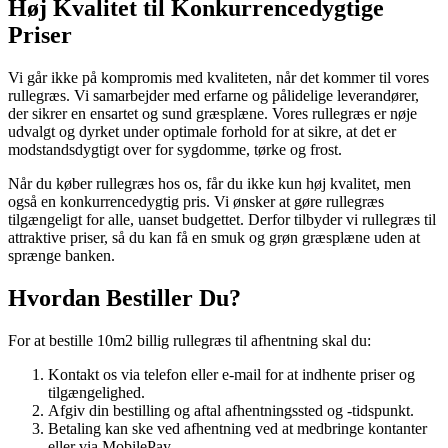
Høj Kvalitet til Konkurrencedygtige
Priser
Vi går ikke på kompromis med kvaliteten, når det kommer til vores
rullegræs. Vi samarbejder med erfarne og pålidelige leverandører,
der sikrer en ensartet og sund græsplæne. Vores rullegræs er nøje
udvalgt og dyrket under optimale forhold for at sikre, at det er
modstandsdygtigt over for sygdomme, tørke og frost.
Når du køber rullegræs hos os, får du ikke kun høj kvalitet, men
også en konkurrencedygtig pris. Vi ønsker at gøre rullegræs
tilgængeligt for alle, uanset budgettet. Derfor tilbyder vi rullegræs til
attraktive priser, så du kan få en smuk og grøn græsplæne uden at
sprænge banken.
Hvordan Bestiller Du?
For at bestille 10m2 billig rullegræs til afhentning skal du:
Kontakt os via telefon eller e-mail for at indhente priser og
tilgængelighed.
Afgiv din bestilling og aftal afhentningssted og -tidspunkt.
Betaling kan ske ved afhentning ved at medbringe kontanter
eller via MobilePay.