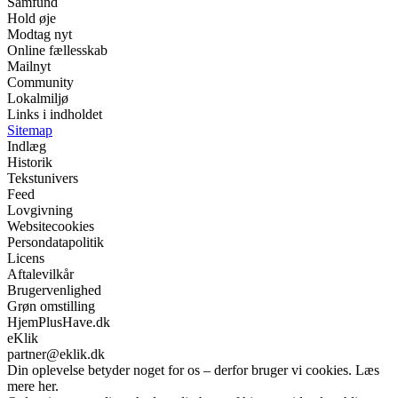
Samfund
Hold øje
Modtag nyt
Online fællesskab
Mailnyt
Community
Lokalmiljø
Links i indholdet
Sitemap
Indlæg
Historik
Tekstunivers
Feed
Lovgivning
Websitecookies
Persondatapolitik
Licens
Aftalevilkår
Brugervenlighed
Grøn omstilling
HjemPlusHave.dk
eKlik
partner@eklik.dk
Din oplevelse betyder noget for os – derfor bruger vi cookies. Læs
mere her.