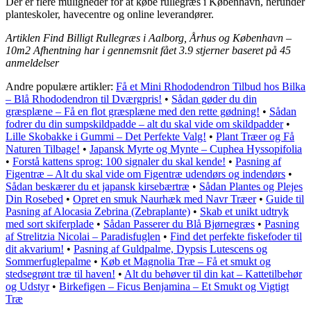
Der er flere muligheder for at købe rullegræs i København, herunder
planteskoler, havecentre og online leverandører.
Artiklen Find Billigt Rullegræs i Aalborg, Århus og København –
10m2 Afhentning har i gennemsnit fået
3.9
stjerner baseret på
45
anmeldelser
Andre populære artikler:
Få et Mini Rhododendron Tilbud hos Bilka
– Blå Rhododendron til Dværgpris!
•
Sådan gøder du din
græsplæne – Få en flot græsplæne med den rette gødning!
•
Sådan
fodrer du din sumpskildpadde – alt du skal vide om skildpadder
•
Lille Skobakke i Gummi – Det Perfekte Valg!
•
Plant Træer og Få
Naturen Tilbage!
•
Japansk Myrte og Mynte – Cuphea Hyssopifolia
•
Forstå kattens sprog: 100 signaler du skal kende!
•
Pasning af
Figentræ – Alt du skal vide om Figentræ udendørs og indendørs
•
Sådan beskærer du et japansk kirsebærtræ
•
Sådan Plantes og Plejes
Din Rosebed
•
Opret en smuk Naurhæk med Navr Træer
•
Guide til
Pasning af Alocasia Zebrina (Zebraplante)
•
Skab et unikt udtryk
med sort skiferplade
•
Sådan Passerer du Blå Bjørnegræs
•
Pasning
af Strelitzia Nicolai – Paradisfuglen
•
Find det perfekte fiskefoder til
dit akvarium!
•
Pasning af Guldpalme, Dypsis Lutescens og
Sommerfuglepalme
•
Køb et Magnolia Træ – Få et smukt og
stedsegrønt træ til haven!
•
Alt du behøver til din kat – Kattetilbehør
og Udstyr
•
Birkefigen – Ficus Benjamina – Et Smukt og Vigtigt
Træ