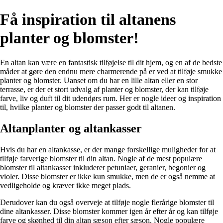
Få inspiration til altanens
planter og blomster!
En altan kan være en fantastisk tilføjelse til dit hjem, og en af de bedste
måder at gøre den endnu mere charmerende på er ved at tilføje smukke
planter og blomster. Uanset om du har en lille altan eller en stor
terrasse, er der et stort udvalg af planter og blomster, der kan tilføje
farve, liv og duft til dit udendørs rum. Her er nogle ideer og inspiration
til, hvilke planter og blomster der passer godt til altanen.
Altanplanter og altankasser
Hvis du har en altankasse, er der mange forskellige muligheder for at
tilføje farverige blomster til din altan. Nogle af de mest populære
blomster til altankasser inkluderer petuniaer, geranier, begonier og
violer. Disse blomster er ikke kun smukke, men de er også nemme at
vedligeholde og kræver ikke meget plads.
Derudover kan du også overveje at tilføje nogle flerårige blomster til
dine altankasser. Disse blomster kommer igen år efter år og kan tilføje
farve og skønhed til din altan sæson efter sæson. Nogle populære