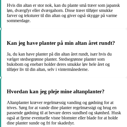
Hvis din altan er stor nok, kan du plante små træer som japansk
løn, dværgfyr eller dværgahorn. Disse træer tilføjer smukke
farver og teksturer til din altan og giver også skygge på varme
sommerdage.
Kan jeg have planter på min altan året rundt?
Ja, du kan have planter på din altan året rundt, især hvis du
vælger stedsegrønne planter. Stedsegrønne planter som
buksbom og enebær holder deres smukke løv hele året og
tilføjer liv til din altan, selv i vintermånederne.
Hvordan kan jeg pleje mine altanplanter?
Altanplanter kræver regelmæssig vanding og gødning for at
trives. Sørg for at vande dine planter regelmæssigt og brug en
passende gødning til at bevare deres sundhed og skønhed. Husk
også at fjerne eventuelle visne blomster eller blade for at holde
dine planter sunde og fri for skadedyr.