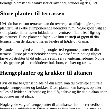
flerårige blomster til altankasser er lavendel, stauder og dagliljer.
Store planter til terrassen
Hvis du har en stor terrasse, kan du overveje at tilføje nogle større
planter til at skabe et imponerende udendørs rum. Nogle gode valg af
store planter til terrassen inkluderer oliventræer, fiddle leaf figs og
palmetræer. Disse planter tilføjer ikke kun et strejf af grønt til din
terrasse, men de skaber også en følelse af højde og drama.
En anden mulighed er at tilføje nogle stedsegrønne planter til din
terrasse. Disse planter beholder deres løv hele året rundt og tilføjer
farve og struktur til dit udendørs rum, selv i vintermånederne. Nogle
stedsegrønne planter inkluderer buksbom, enebær og taxus.
Hængeplanter og krukker til altanen
Hvis du har begrænset plads på din altan, kan du overveje at tilføje
nogle hængeplanter og krukker. Disse planter kan hænges op eller
stilles på hylder eller borde og kan tilføje farve og liv til din altan uden
at optage meget plads.
Nogle gode valg af hængeplanter til altankasser inkluderer vedbend,
bregner og sukkulenter. Disse planter er ikke kun smukke, men de