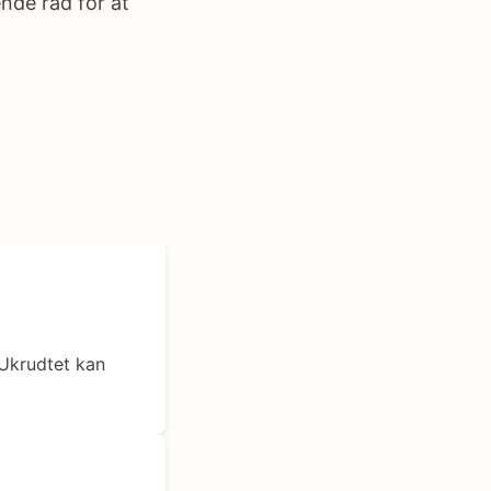
nde råd for at
 Ukrudtet kan