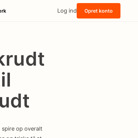
Log ind
rk
Opret konto
krudt
il
udt
 spire op overalt