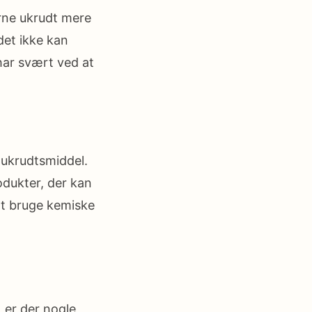
erne ukrudt mere
det ikke kan
 har svært ved at
 ukrudtsmiddel.
rodukter, der kan
at bruge kemiske
 er der nogle