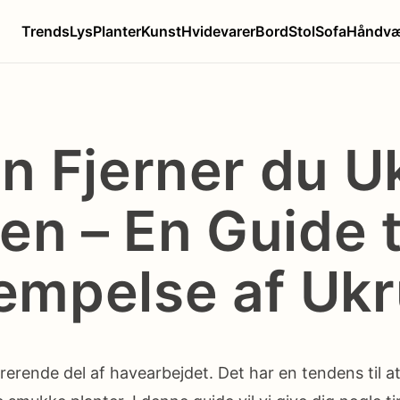
Trends
Lys
Planter
Kunst
Hvidevarer
Bord
Stol
Sofa
Håndvæ
n Fjerner du U
en – En Guide t
mpelse af Ukr
rerende del af havearbejdet. Det har en tendens til at