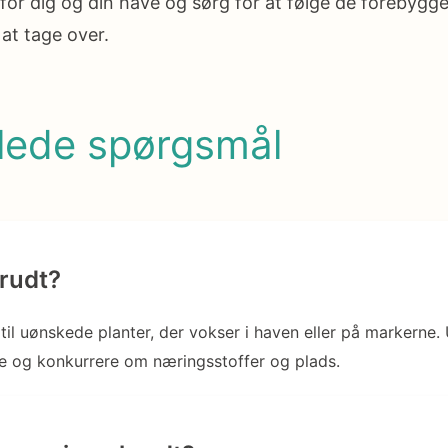
for dig og din have og sørg for at følge de forebygge
 at tage over.
llede spørgsmål
rudt?
 til uønskede planter, der vokser i haven eller på markerne.
e og konkurrere om næringsstoffer og plads.