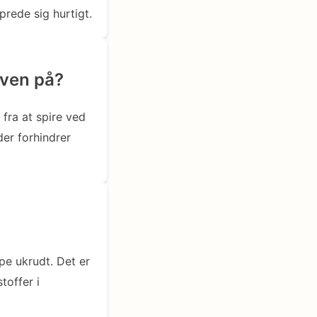
rede sig hurtigt.
aven på?
fra at spire ved
der forhindrer
pe ukrudt. Det er
toffer i