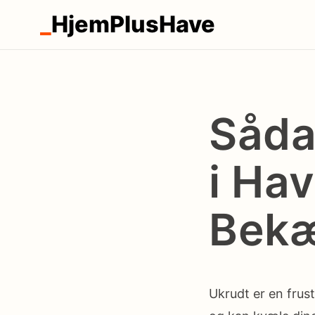
_
HjemPlusHave
Såda
i Hav
Bekæ
Ukrudt er en frust