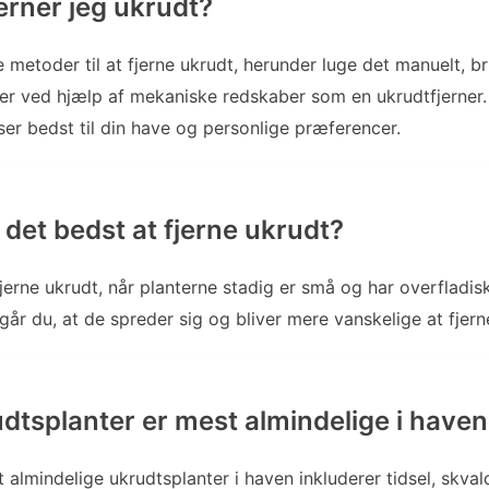
erner jeg ukrudt?
ge metoder til at fjerne ukrudt, herunder luge det manuelt, 
ler ved hjælp af mekaniske redskaber som en ukrudtfjerner
er bedst til din have og personlige præferencer.
 det bedst at fjerne ukrudt?
fjerne ukrudt, når planterne stadig er små og har overfladis
r du, at de spreder sig og bliver mere vanskelige at fjern
udtsplanter er mest almindelige i have
 almindelige ukrudtsplanter i haven inkluderer tidsel, skval