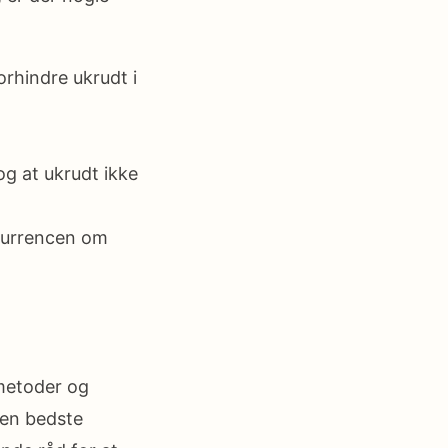
orhindre ukrudt i
 og at ukrudt ikke
nkurrencen om
 metoder og
den bedste