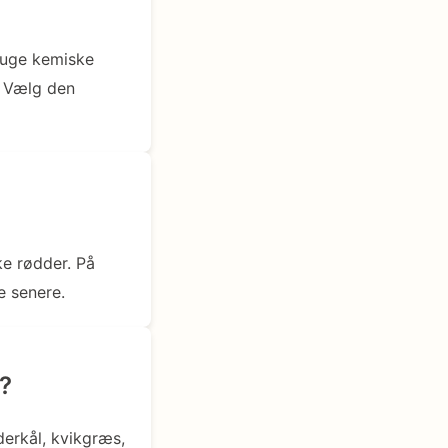
bruge kemiske
. Vælg den
ke rødder. På
e senere.
n?
derkål, kvikgræs,