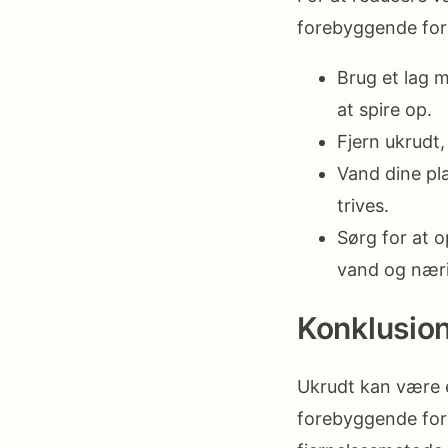
forebyggende fora
Brug et lag m
at spire op.
Fjern ukrudt,
Vand dine pla
trives.
Sørg for at 
vand og næri
Konklusio
Ukrudt kan være e
forebyggende fora