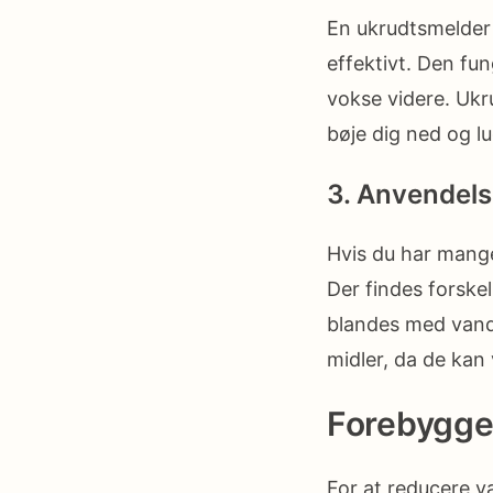
En ukrudtsmelder 
effektivt. Den fu
vokse videre. Ukru
bøje dig ned og l
3. Anvendels
Hvis du har mange
Der findes forskel
blandes med vand
midler, da de kan 
Forebygge
For at reducere v