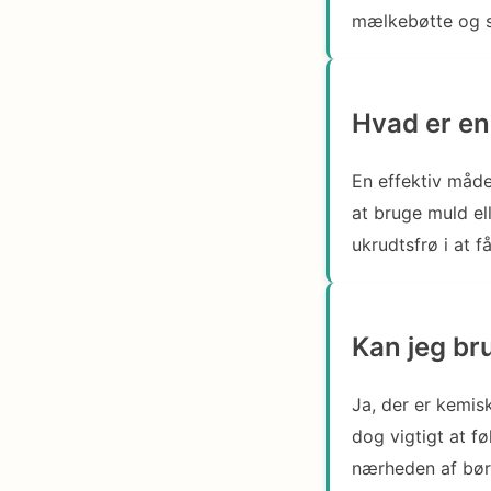
mælkebøtte og sk
Hvad er en
En effektiv måde
at bruge muld el
ukrudtsfrø i at få
Kan jeg br
Ja, der er kemis
dog vigtigt at f
nærheden af ​​bør