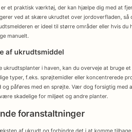
er et praktisk værktøj, der kan hjælpe dig med at fj
ngerer ved at skære ukrudtet over jordoverfladen, så 
dtsmelderen er ideel til større områder eller hvis du
uge manuelt.
e af ukrudtsmiddel
 ukrudtsplanter i haven, kan du overveje at bruge et
lige typer, f.eks. sprøjtemidler eller koncentrerede p
 og påføres med en sprøjte. Vær dog forsigtig med 
være skadelige for miljøet og andre planter.
nde foranstaltninger
æksten af ukrudt og forhindre det i at komme tilbage,