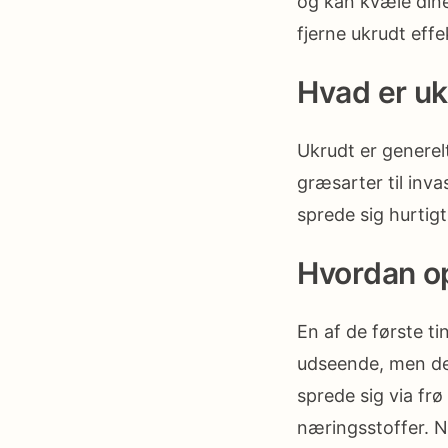
og kan kvæle dine 
fjerne ukrudt effe
Hvad er uk
Ukrudt er generel
græsarter til inva
sprede sig hurtigt
Hvordan op
En af de første ti
udseende, men de 
sprede sig via fr
næringsstoffer. N