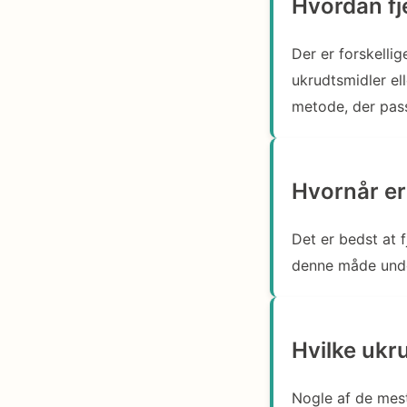
Hvordan fj
Der er forskelli
ukrudtsmidler el
metode, der pass
Hvornår er
Det er bedst at 
denne måde undgå
Hvilke ukr
Nogle af de mest