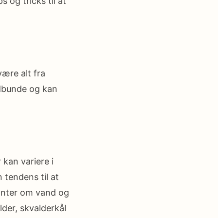
 og tricks til at
ære alt fra
ordbunde og kan
 kan variere i
 tendens til at
lanter om vand og
der, skvalderkål