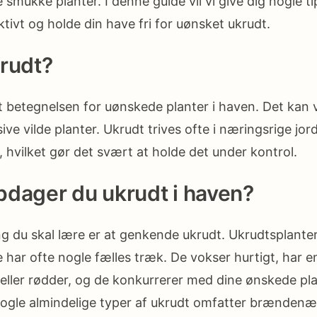
smukke planter. I denne guide vil vi give dig nogle tips
ktivt og holde din have fri for uønsket ukrudt.
rudt?
t betegnelsen for uønskede planter i haven. Det kan v
sive vilde planter. Ukrudt trives ofte i næringsrige j
, hvilket gør det svært at holde det under kontrol.
dager du ukrudt i haven?
ng du skal lære er at genkende ukrudt. Ukrudtsplanter
har ofte nogle fælles træk. De vokser hurtigt, har en
ø eller rødder, og de konkurrerer med dine ønskede p
ogle almindelige typer af ukrudt omfatter brændenæl