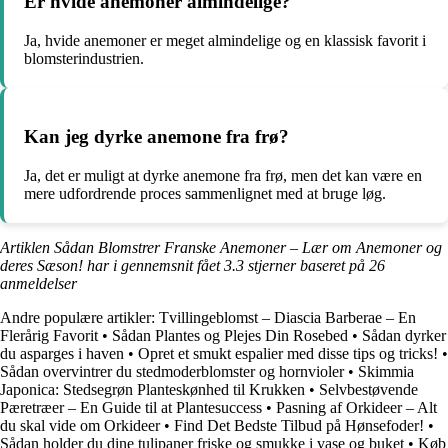
Er hvide anemoner almindelige?
Ja, hvide anemoner er meget almindelige og en klassisk favorit i
blomsterindustrien.
Kan jeg dyrke anemone fra frø?
Ja, det er muligt at dyrke anemone fra frø, men det kan være en
mere udfordrende proces sammenlignet med at bruge løg.
Artiklen Sådan Blomstrer Franske Anemoner – Lær om Anemoner og
deres Sæson! har i gennemsnit fået
3.3
stjerner baseret på
26
anmeldelser
Andre populære artikler:
Tvillingeblomst – Diascia Barberae – En
Flerårig Favorit
•
Sådan Plantes og Plejes Din Rosebed
•
Sådan dyrker
du asparges i haven
•
Opret et smukt espalier med disse tips og tricks!
•
Sådan overvintrer du stedmoderblomster og hornvioler
•
Skimmia
Japonica: Stedsegrøn Planteskønhed til Krukken
•
Selvbestøvende
Pæretræer – En Guide til at Plantesuccess
•
Pasning af Orkideer – Alt
du skal vide om Orkideer
•
Find Det Bedste Tilbud på Hønsefoder!
•
Sådan holder du dine tulipaner friske og smukke i vase og buket
•
Køb