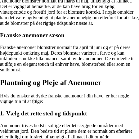
Anemoner blomstrer normalt fra marts til maj, afhængigt af klimaet.
Det er vigtigt at bemærke, at de kan have brug for en kølig
vinterperiode og frostfri jord for at blomstre korrekt. I nogle områder
kan det være nødvendigt at plante anemoneløg om efteråret for at sikre,
at de blomstrer på det rigtige tidspunkt næste år.
Franske anemoner sæson
Franske anemoner blomstrer normalt fra april til juni og er på deres
højdepunkt omkring maj. Deres blomster varierer i farve og kan
inkludere smukke lilla nuancer samt hvide anemoner. De er ideelle til
at tilføje en elegant touch til enhver have, blomsterbed eller som en
snitblomst.
Plantning og Pleje af Anemoner
Hvis du ønsker at dyrke franske anemoner i din have, er her nogle
vigtige trin til at følge:
1. Vælg det rette sted og tidspunkt
Anemoner trives bedst i solrige eller let skyggede områder med
veldrænet jord. Den bedste tid at plante dem er normalt om efteråret
eller tidligt om foråret, afhængigt af klimaet i dit område.