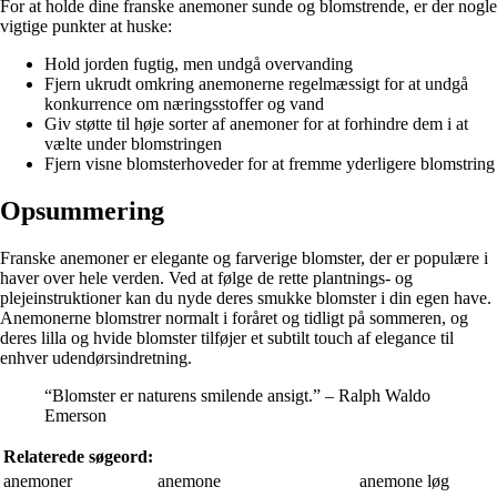
For at holde dine franske anemoner sunde og blomstrende, er der nogle
vigtige punkter at huske:
Hold jorden fugtig, men undgå overvanding
Fjern ukrudt omkring anemonerne regelmæssigt for at undgå
konkurrence om næringsstoffer og vand
Giv støtte til høje sorter af anemoner for at forhindre dem i at
vælte under blomstringen
Fjern visne blomsterhoveder for at fremme yderligere blomstring
Opsummering
Franske anemoner er elegante og farverige blomster, der er populære i
haver over hele verden. Ved at følge de rette plantnings- og
plejeinstruktioner kan du nyde deres smukke blomster i din egen have.
Anemonerne blomstrer normalt i foråret og tidligt på sommeren, og
deres lilla og hvide blomster tilføjer et subtilt touch af elegance til
enhver udendørsindretning.
“Blomster er naturens smilende ansigt.” – Ralph Waldo
Emerson
Relaterede søgeord:
anemoner
anemone
anemone løg