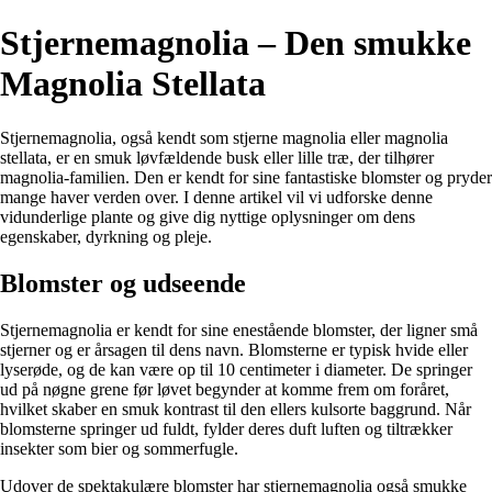
Stjernemagnolia – Den smukke
Magnolia Stellata
Stjernemagnolia, også kendt som stjerne magnolia eller magnolia
stellata, er en smuk løvfældende busk eller lille træ, der tilhører
magnolia-familien. Den er kendt for sine fantastiske blomster og pryder
mange haver verden over. I denne artikel vil vi udforske denne
vidunderlige plante og give dig nyttige oplysninger om dens
egenskaber, dyrkning og pleje.
Blomster og udseende
Stjernemagnolia er kendt for sine enestående blomster, der ligner små
stjerner og er årsagen til dens navn. Blomsterne er typisk hvide eller
lyserøde, og de kan være op til 10 centimeter i diameter. De springer
ud på nøgne grene før løvet begynder at komme frem om foråret,
hvilket skaber en smuk kontrast til den ellers kulsorte baggrund. Når
blomsterne springer ud fuldt, fylder deres duft luften og tiltrækker
insekter som bier og sommerfugle.
Udover de spektakulære blomster har stjernemagnolia også smukke