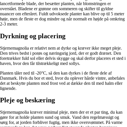
lancetformede blade, der besætter planten, når blomstringen er
overstået. Bladene er grønne om sommeren og skifter til gyldne
nuancer om efteråret. Fuldt udvoksede planter kan blive op til 5 meter
høje, men de fleste er dog mindre og når normalt en højde på omkring
2-3 meter.
Dyrkning og placering
Stjernemagnolia er relativt nem at dyrke og kræver ikke meget pleje.
Den trives bedst i porøs og næringsrig jord, der er godt drænet. Den
foretrækker fuld sol eller delvis skygge og skal derfor placeres et sted i
haven, hvor den får tilstrækkeligt med sollys.
Planten tåler ned til -20°C, så den kan dyrkes i de fleste dele af
Danmark. Hvis du bor et sted, hvor du oplever hårde vintre, anbefales
det at beskytte planten mod frost ved at dække den til med halm eller
lignende.
Pleje og beskæring
Stjernemagnolia kræver minimal pleje, men der er et par ting, du kan
gøre for at holde planten sund og smuk. Vand den regelmæssigt og
sørg for, at jorden forbliver fugtig, men ikke oversvømmet. På varme