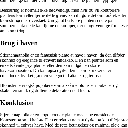
sommerdage kan det være nødvendigt at vande planten hyppigere.
Beskæring er normalt ikke nødvendigt, men hvis du vil kontrollere
plantens form eller fjerne døde grene, kan du gøre det om foråret, efter
blomstringen er overstået. Undgå at beskære planten senere på
sommeren, da dette kan fjerne de knopper, der er nødvendige for næste
års blomstring.
Brug i haven
Stjernemagnolia er en fantastisk plante at have i haven, da den tilføjer
skønhed og elegance til ethvert landskab. Den kan plantes som en
enkeltstående prydplante, eller den kan indgå i en større
havekomposition. Du kan også dyrke den i store krukker eller
containere, hvilket gør den velegnet til altaner og terrasser.
Blomsterne er også populære som afskårne blomster i buketter og
skaber en smuk og duftende dekoration i dit hjem.
Konklusion
Stjernemagnolia er en imponerende plante med sine enestående
blomster og smukke løv. Den er relativt nem at dyrke og kan tilføje stor
skønhed til enhver have. Med de rette betingelser og minimal pleje kan