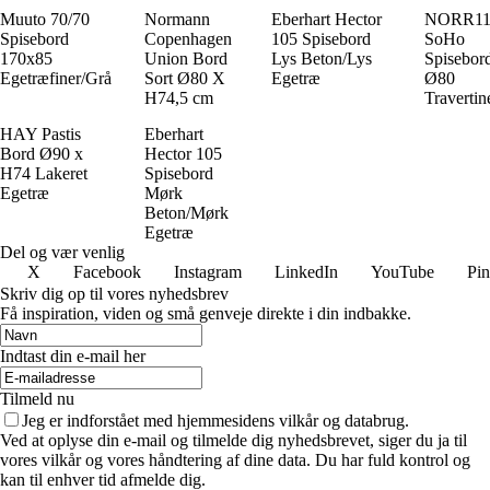
Muuto 70/70
Normann
Eberhart Hector
NORR1
Spisebord
Copenhagen
105 Spisebord
SoHo
170x85
Union Bord
Lys Beton/Lys
Spisebor
Egetræfiner/Grå
Sort Ø80 X
Egetræ
Ø80
H74,5 cm
Travertin
HAY Pastis
Eberhart
Bord Ø90 x
Hector 105
H74 Lakeret
Spisebord
Egetræ
Mørk
Beton/Mørk
Egetræ
Del og vær venlig
X
Facebook
Instagram
LinkedIn
YouTube
Pin
Skriv dig op til vores nyhedsbrev
Få inspiration, viden og små genveje direkte i din indbakke.
Indtast din e-mail her
Tilmeld nu
Jeg er indforstået med hjemmesidens vilkår og databrug.
Ved at oplyse din e-mail og tilmelde dig nyhedsbrevet, siger du ja til
vores vilkår og vores håndtering af dine data. Du har fuld kontrol og
kan til enhver tid afmelde dig.