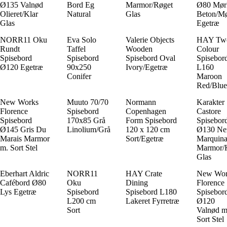
Ø135 Valnød
Bord Eg
Marmor/Røget
Ø80 Mør
Olieret/Klar
Natural
Glas
Beton/M
Glas
Egetræ
NORR11 Oku
Eva Solo
Valerie Objects
HAY Tw
Rundt
Taffel
Wooden
Colour
Spisebord
Spisebord
Spisebord Oval
Spisebor
Ø120 Egetræ
90x250
Ivory/Egetræ
L160
Conifer
Maroon
Red/Blue
New Works
Muuto 70/70
Normann
Karakter
Florence
Spisebord
Copenhagen
Castore
Spisebord
170x85 Grå
Form Spisebord
Spisebor
Ø145 Gris Du
Linolium/Grå
120 x 120 cm
Ø130 Ne
Marais Marmor
Sort/Egetræ
Marquin
m. Sort Stel
Marmor/
Glas
Eberhart Aldric
NORR11
HAY Crate
New Wor
Cafébord Ø80
Oku
Dining
Florence
Lys Egetræ
Spisebord
Spisebord L180
Spisebor
L200 cm
Lakeret Fyrretræ
Ø120
Sort
Valnød 
Sort Stel