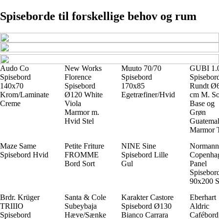
Spiseborde til forskellige behov og rum
Audo Co
New Works
Muuto 70/70
GUBI 1.
Spisebord
Florence
Spisebord
Spisebor
140x70
Spisebord
170x85
Rundt Ø
Krom/Laminate
Ø120 White
Egetræfiner/Hvid
cm M. So
Creme
Viola
Base og
Marmor m.
Grøn
Hvid Stel
Guatema
Marmor 
Maze Same
Petite Friture
NINE Sine
Normann
Spisebord Hvid
FROMME
Spisebord Lille
Copenha
Bord Sort
Gul
Panel
Spisebor
90x200 S
Brdr. Krüger
Santa & Cole
Karakter Castore
Eberhart
TRIIIO
Subeybaja
Spisebord Ø130
Aldric
Spisebord
Hæve/Sænke
Bianco Carrara
Cafébord