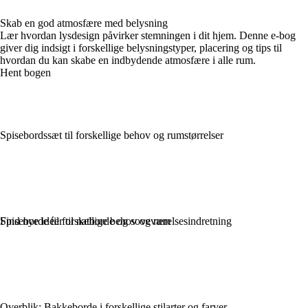
Skab en god atmosfære med belysning
Lær hvordan lysdesign påvirker stemningen i dit hjem. Denne e-bog
giver dig indsigt i forskellige belysningstyper, placering og tips til
hvordan du kan skabe en indbydende atmosfære i alle rum.
Hent bogen
Spisebordssæt til forskellige behov og rumstørrelser
Spiseborde til forskellige behov og rum
Find nye idéer til natborde og soveværelsesindretning
Overblik: Bakkeborde i forskellige stilarter og farver