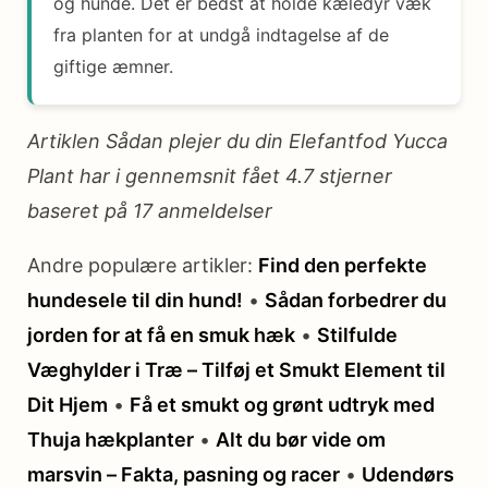
og hunde. Det er bedst at holde kæledyr væk
fra planten for at undgå indtagelse af de
giftige æmner.
Artiklen Sådan plejer du din Elefantfod Yucca
Plant har i gennemsnit fået
4.7
stjerner
baseret på
17
anmeldelser
Andre populære artikler:
Find den perfekte
hundesele til din hund!
•
Sådan forbedrer du
jorden for at få en smuk hæk
•
Stilfulde
Væghylder i Træ – Tilføj et Smukt Element til
Dit Hjem
•
Få et smukt og grønt udtryk med
Thuja hækplanter
•
Alt du bør vide om
marsvin – Fakta, pasning og racer
•
Udendørs