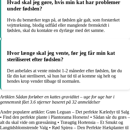
Hvad skal jeg gøre, hvis min kat har problemer
under fødslen?
Hvis du bemærker tegn på, at fødslen går galt, som forstærket
vejrtrækning, blodig udflåd eller manglende fremskridt i
fødslen, skal du kontakte en dyrlæge med det samme.
Hvor længe skal jeg vente, før jeg får min kat
steriliseret efter fødslen?
Det anbefales at vente mindst 1-2 måneder efter fødslen, før du
får din kat steriliseret, så hun har tid til at komme sig helt og
hendes krop vender tilbage til normalen.
Artiklen Sådan forløber en kattes graviditet – uge for uge har i
gennemsnit fået
3.6
stjerner baseret på
32
anmeldelser
Andre populære artikler:
Grøn Leguan – Det perfekte Kæledyr til Salg
•
Find den perfekte plante i Plantorama Horsens!
•
Sådan sår du græs –
alt du skal vide om græssåning
•
Træagtig Hortensia – Et Smukt og
Langtidsblomstrende Valg
•
Rød Spirea – Den Perfekte Hækplanter til