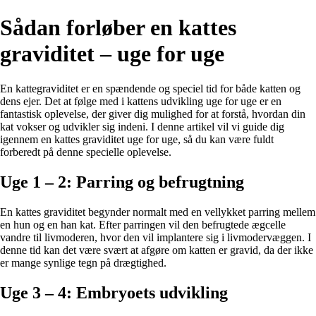
Sådan forløber en kattes
graviditet – uge for uge
En kattegraviditet er en spændende og speciel tid for både katten og
dens ejer. Det at følge med i kattens udvikling uge for uge er en
fantastisk oplevelse, der giver dig mulighed for at forstå, hvordan din
kat vokser og udvikler sig indeni. I denne artikel vil vi guide dig
igennem en kattes graviditet uge for uge, så du kan være fuldt
forberedt på denne specielle oplevelse.
Uge 1 – 2: Parring og befrugtning
En kattes graviditet begynder normalt med en vellykket parring mellem
en hun og en han kat. Efter parringen vil den befrugtede ægcelle
vandre til livmoderen, hvor den vil implantere sig i livmodervæggen. I
denne tid kan det være svært at afgøre om katten er gravid, da der ikke
er mange synlige tegn på drægtighed.
Uge 3 – 4: Embryoets udvikling