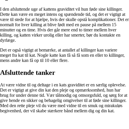
I den afsluttende uge af kattens graviditet vil hun føde sine killinger.
Dette kan være en meget intens og spændende tid, og det er vigtigt at
være til stede for at hjælpe, hvis der skulle opstå komplikationer. Det er
normalt for hver killing at blive født med en pause på mellem 15
minutter og en time. Hvis der går mere end to timer mellem hver
killing, og katten virker urolig eller har smerter, bør du kontakte en
dyrlæge.
Det er også vigtigt at bemærke, at antallet af killinger kan variere
meget fra kat til kat. Nogle katte kan få så få som en eller to killinger,
mens andre kan få op til 10 eller flere.
Afsluttende tanker
At være vidne til og deltage i en kats graviditet er en særlig oplevelse.
Det er vigtigt at give din kat den pleje og opmærksomhed, hun har
brug for under denne tid. Vær tålmodig og omsorgsfuld, og sørg for at
give hende en sikker og behagelig omgivelser til at føde sine killinger.
Med den rette pleje vil du være med vidne til en smuk og mirakuløs
begivenhed, der vil skabe stærkere bånd mellem dig og din kat.