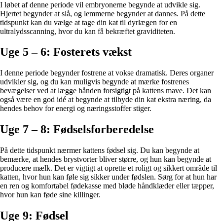
I løbet af denne periode vil embryonerne begynde at udvikle sig.
Hjertet begynder at slå, og lemmerne begynder at dannes. På dette
tidspunkt kan du vælge at tage din kat til dyrlægen for en
ultralydsscanning, hvor du kan få bekræftet graviditeten.
Uge 5 – 6: Fosterets vækst
I denne periode begynder fostrene at vokse dramatisk. Deres organer
udvikler sig, og du kan muligvis begynde at mærke fostrenes
bevægelser ved at lægge hånden forsigtigt på kattens mave. Det kan
også være en god idé at begynde at tilbyde din kat ekstra næring, da
hendes behov for energi og næringsstoffer stiger.
Uge 7 – 8: Fødselsforberedelse
På dette tidspunkt nærmer kattens fødsel sig. Du kan begynde at
bemærke, at hendes brystvorter bliver større, og hun kan begynde at
producere mælk. Det er vigtigt at oprette et roligt og sikkert område til
katten, hvor hun kan føle sig sikker under fødslen. Sørg for at hun har
en ren og komfortabel fødekasse med bløde håndklæder eller tæpper,
hvor hun kan føde sine killinger.
Uge 9: Fødsel