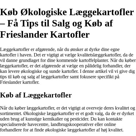
Køb Økologiske Læggekartofler
– Få Tips til Salg og Køb af
Frieslander Kartofler
Læggekartofler er afgørende, når du ønsker at dyrke dine egne
kartofler i haven. Det er vigtigt at vælge kvalitetslæggekartofler, da de
vil danne grundlaget for dine kommende kartoffelplanter. Når du køber
læggekartofler, er det afgørende at vælge en pålidelig forhandler, der
kan levere økologiske og sunde kartofler. I denne artikel vil vi give dig
tips til køb og salg af læggekartofler samt fokusere specifikt på
Frieslander kartofler.
Køb af Læggekartofler
Når du køber læggekartofler, er det vigtigt at overveje deres kvalitet og
sortimentet. Økologiske læggekartofler er et godt valg, da de er dyrket
uden brug af kunstige kemikalier og pesticider. Du kan kontakte
specialiserede havecentre, landbrugskooperativer eller online
forhandlere for at finde økologiske læggekartofler af høj kvalitet.