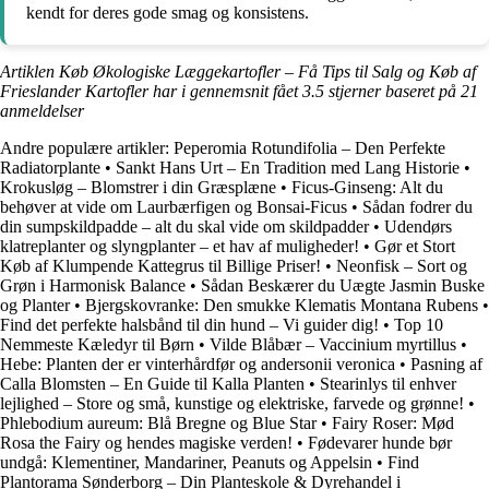
kendt for deres gode smag og konsistens.
Artiklen Køb Økologiske Læggekartofler – Få Tips til Salg og Køb af
Frieslander Kartofler har i gennemsnit fået
3.5
stjerner baseret på
21
anmeldelser
Andre populære artikler:
Peperomia Rotundifolia – Den Perfekte
Radiatorplante
•
Sankt Hans Urt – En Tradition med Lang Historie
•
Krokusløg – Blomstrer i din Græsplæne
•
Ficus-Ginseng: Alt du
behøver at vide om Laurbærfigen og Bonsai-Ficus
•
Sådan fodrer du
din sumpskildpadde – alt du skal vide om skildpadder
•
Udendørs
klatreplanter og slyngplanter – et hav af muligheder!
•
Gør et Stort
Køb af Klumpende Kattegrus til Billige Priser!
•
Neonfisk – Sort og
Grøn i Harmonisk Balance
•
Sådan Beskærer du Uægte Jasmin Buske
og Planter
•
Bjergskovranke: Den smukke Klematis Montana Rubens
•
Find det perfekte halsbånd til din hund – Vi guider dig!
•
Top 10
Nemmeste Kæledyr til Børn
•
Vilde Blåbær – Vaccinium myrtillus
•
Hebe: Planten der er vinterhårdfør og andersonii veronica
•
Pasning af
Calla Blomsten – En Guide til Kalla Planten
•
Stearinlys til enhver
lejlighed – Store og små, kunstige og elektriske, farvede og grønne!
•
Phlebodium aureum: Blå Bregne og Blue Star
•
Fairy Roser: Mød
Rosa the Fairy og hendes magiske verden!
•
Fødevarer hunde bør
undgå: Klementiner, Mandariner, Peanuts og Appelsin
•
Find
Plantorama Sønderborg – Din Planteskole & Dyrehandel i