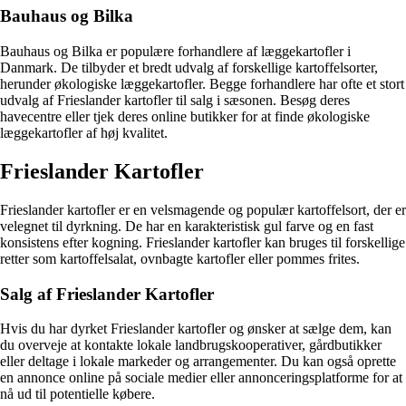
Bauhaus og Bilka
Bauhaus og Bilka er populære forhandlere af læggekartofler i
Danmark. De tilbyder et bredt udvalg af forskellige kartoffelsorter,
herunder økologiske læggekartofler. Begge forhandlere har ofte et stort
udvalg af Frieslander kartofler til salg i sæsonen. Besøg deres
havecentre eller tjek deres online butikker for at finde økologiske
læggekartofler af høj kvalitet.
Frieslander Kartofler
Frieslander kartofler er en velsmagende og populær kartoffelsort, der er
velegnet til dyrkning. De har en karakteristisk gul farve og en fast
konsistens efter kogning. Frieslander kartofler kan bruges til forskellige
retter som kartoffelsalat, ovnbagte kartofler eller pommes frites.
Salg af Frieslander Kartofler
Hvis du har dyrket Frieslander kartofler og ønsker at sælge dem, kan
du overveje at kontakte lokale landbrugskooperativer, gårdbutikker
eller deltage i lokale markeder og arrangementer. Du kan også oprette
en annonce online på sociale medier eller annonceringsplatforme for at
nå ud til potentielle købere.