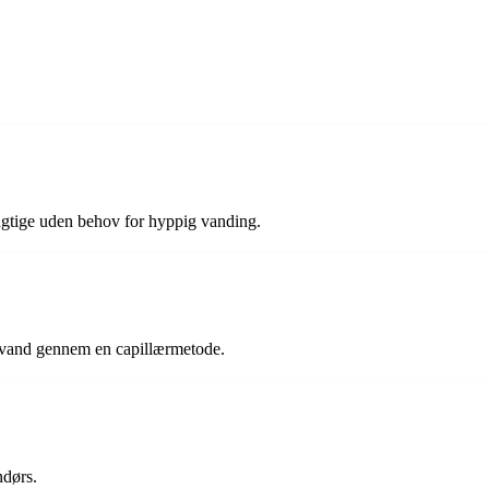
 fugtige uden behov for hyppig vanding.
d vand gennem en capillærmetode.
ndørs.