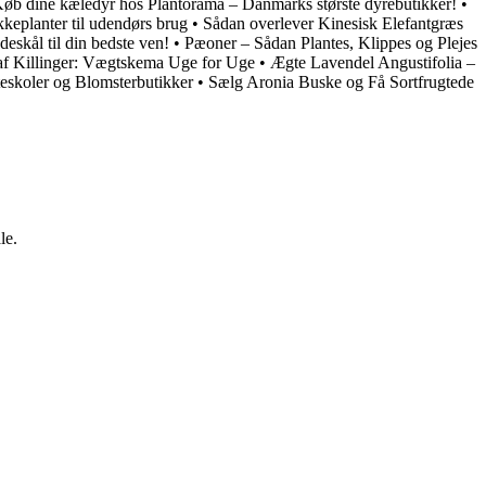
øb dine kæledyr hos Plantorama – Danmarks største dyrebutikker!
•
kkeplanter til udendørs brug
•
Sådan overlever Kinesisk Elefantgræs
eskål til din bedste ven!
•
Pæoner – Sådan Plantes, Klippes og Plejes
af Killinger: Vægtskema Uge for Uge
•
Ægte Lavendel Angustifolia –
eskoler og Blomsterbutikker
•
Sælg Aronia Buske og Få Sortfrugtede
le.