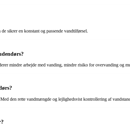
a de sikrer en konstant og passende vandtilførsel.
 udendørs?
derer mindre arbejde med vanding, mindre risiko for overvanding og mu
dørs?
de. Med den rette vandmængde og lejlighedsvist kontrollering af vandsta
r?