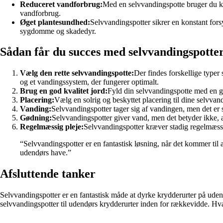
Reduceret vandforbrug:
Med en selvvandingspotte bruger du k
vandforbrug.
Øget plantesundhed:
Selvvandingspotter sikrer en konstant fors
sygdomme og skadedyr.
Sådan får du succes med selvvandingspotter
Vælg den rette selvvandingspotte:
Der findes forskellige typer
og et vandingssystem, der fungerer optimalt.
Brug en god kvalitet jord:
Fyld din selvvandingspotte med en god
Placering:
Vælg en solrig og beskyttet placering til dine selvvandi
Vanding:
Selvvandingspotter tager sig af vandingen, men det er st
Gødning:
Selvvandingspotter giver vand, men det betyder ikke, 
Regelmæssig pleje:
Selvvandingspotter kræver stadig regelmæssi
“Selvvandingspotter er en fantastisk løsning, når det kommer til at
udendørs have.”
Afsluttende tanker
Selvvandingspotter er en fantastisk måde at dyrke krydderurter på ud
selvvandingspotter til udendørs krydderurter inden for rækkevidde. Hvad