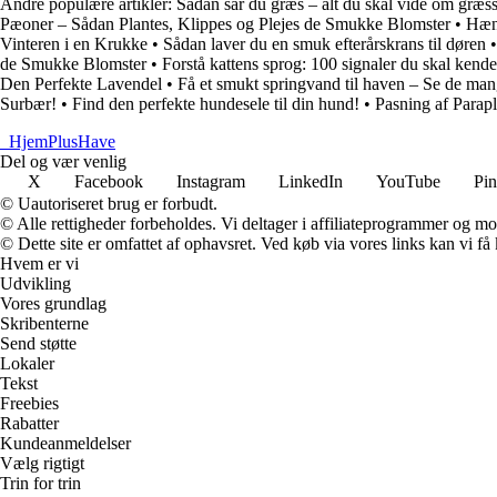
Andre populære artikler:
Sådan sår du græs – alt du skal vide om græs
Pæoner – Sådan Plantes, Klippes og Plejes de Smukke Blomster
•
Hæn
Vinteren i en Krukke
•
Sådan laver du en smuk efterårskrans til døren
de Smukke Blomster
•
Forstå kattens sprog: 100 signaler du skal kende
Den Perfekte Lavendel
•
Få et smukt springvand til haven – Se de ma
Surbær!
•
Find den perfekte hundesele til din hund!
•
Pasning af Parap
_
HjemPlusHave
Del og vær venlig
X
Facebook
Instagram
LinkedIn
YouTube
Pin
© Uautoriseret brug er forbudt.
© Alle rettigheder forbeholdes. Vi deltager i affiliateprogrammer og mo
© Dette site er omfattet af ophavsret. Ved køb via vores links kan vi 
Hvem er vi
Udvikling
Vores grundlag
Skribenterne
Send støtte
Lokaler
Tekst
Freebies
Rabatter
Kundeanmeldelser
Vælg rigtigt
Trin for trin