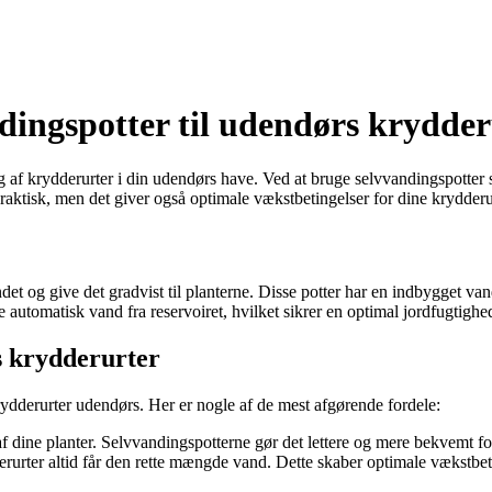
dingspotter til udendørs krydder
g af krydderurter i din udendørs have. Ved at bruge selvvandingspotter s
ktisk, men det giver også optimale vækstbetingelser for dine krydderur
andet og give det gradvist til planterne. Disse potter har en indbygget va
 automatisk vand fra reservoiret, hvilket sikrer en optimal jordfugtighed
s krydderurter
rydderurter udendørs. Her er nogle af de mest afgørende fordele:
dine planter. Selvvandingspotterne gør det lettere og mere bekvemt for 
derurter altid får den rette mængde vand. Dette skaber optimale vækstb