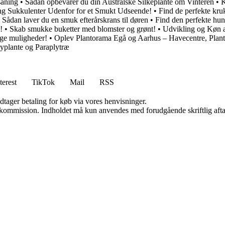
såning
•
Sådan opbevarer du din Australske Silkeplante om Vinteren
•
K
g Sukkulenter Udenfor for et Smukt Udseende!
•
Find de perfekte kru
•
Sådan laver du en smuk efterårskrans til døren
•
Find den perfekte hund
!
•
Skab smukke buketter med blomster og grønt!
•
Udvikling og Køn 
nge muligheder!
•
Oplev Plantorama Egå og Aarhus – Havecentre, Plant
lyplante og Paraplytræ
terest
TikTok
Mail
RSS
dtager betaling for køb via vores henvisninger.
få kommission. Indholdet må kun anvendes med forudgående skriftlig afta