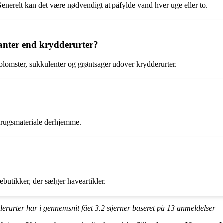
nerelt kan det være nødvendigt at påfylde vand hver uge eller to.
lanter end krydderurter?
 blomster, sukkulenter og grøntsager udover krydderurter.
nbrugsmateriale derhjemme.
butikker, der sælger haveartikler.
derurter har i gennemsnit fået
3.2
stjerner baseret på
13
anmeldelser