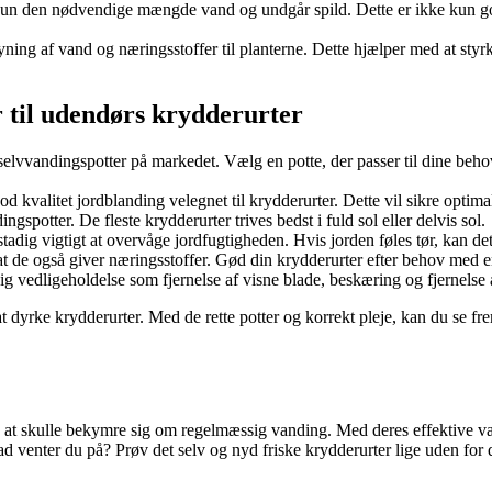
un den nødvendige mængde vand og undgår spild. Dette er ikke kun godt
yning af vand og næringsstoffer til planterne. Dette hjælper med at st
 til udendørs krydderurter
 selvvandingspotter på markedet. Vælg en potte, der passer til dine behov
 kvalitet jordblanding velegnet til krydderurter. Dette vil sikre optima
ngspotter. De fleste krydderurter trives bedst i fuld sol eller delvis sol.
adig vigtigt at overvåge jordfugtigheden. Hvis jorden føles tør, kan det
at de også giver næringsstoffer. Gød din krydderurter efter behov med e
g vedligeholdelse som fjernelse af visne blade, beskæring og fjernelse 
 dyrke krydderurter. Med de rette potter og korrekt pleje, kan du se frem
en at skulle bekymre sig om regelmæssig vanding. Med deres effektive 
 venter du på? Prøv det selv og nyd friske krydderurter lige uden for d