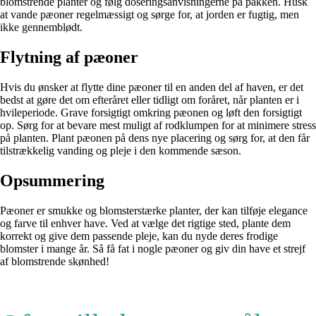
blomstrende planter og følg doseringsanvisningerne på pakken. Husk
at vande pæoner regelmæssigt og sørge for, at jorden er fugtig, men
ikke gennemblødt.
Flytning af pæoner
Hvis du ønsker at flytte dine pæoner til en anden del af haven, er det
bedst at gøre det om efteråret eller tidligt om foråret, når planten er i
hvileperiode. Grave forsigtigt omkring pæonen og løft den forsigtigt
op. Sørg for at bevare mest muligt af rodklumpen for at minimere stress
på planten. Plant pæonen på dens nye placering og sørg for, at den får
tilstrækkelig vanding og pleje i den kommende sæson.
Opsummering
Pæoner er smukke og blomsterstærke planter, der kan tilføje elegance
og farve til enhver have. Ved at vælge det rigtige sted, plante dem
korrekt og give dem passende pleje, kan du nyde deres frodige
blomster i mange år. Så få fat i nogle pæoner og giv din have et strejf
af blomstrende skønhed!