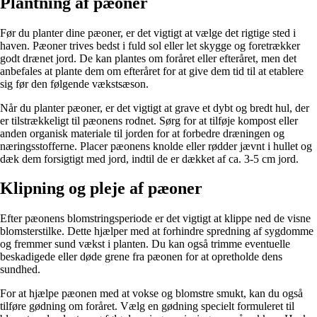
Plantning af pæoner
Før du planter dine pæoner, er det vigtigt at vælge det rigtige sted i
haven. Pæoner trives bedst i fuld sol eller let skygge og foretrækker
godt drænet jord. De kan plantes om foråret eller efteråret, men det
anbefales at plante dem om efteråret for at give dem tid til at etablere
sig før den følgende vækstsæson.
Når du planter pæoner, er det vigtigt at grave et dybt og bredt hul, der
er tilstrækkeligt til pæonens rodnet. Sørg for at tilføje kompost eller
anden organisk materiale til jorden for at forbedre dræningen og
næringsstofferne. Placer pæonens knolde eller rødder jævnt i hullet og
dæk dem forsigtigt med jord, indtil de er dækket af ca. 3-5 cm jord.
Klipning og pleje af pæoner
Efter pæonens blomstringsperiode er det vigtigt at klippe ned de visne
blomsterstilke. Dette hjælper med at forhindre spredning af sygdomme
og fremmer sund vækst i planten. Du kan også trimme eventuelle
beskadigede eller døde grene fra pæonen for at opretholde dens
sundhed.
For at hjælpe pæonen med at vokse og blomstre smukt, kan du også
tilføre gødning om foråret. Vælg en gødning specielt formuleret til