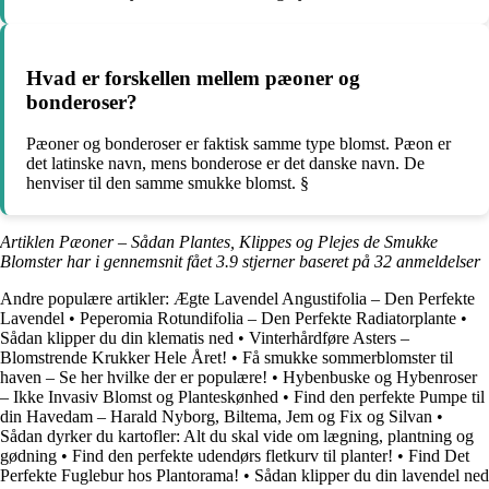
Hvad er forskellen mellem pæoner og
bonderoser?
Pæoner og bonderoser er faktisk samme type blomst. Pæon er
det latinske navn, mens bonderose er det danske navn. De
henviser til den samme smukke blomst. §
Artiklen Pæoner – Sådan Plantes, Klippes og Plejes de Smukke
Blomster har i gennemsnit fået
3.9
stjerner baseret på
32
anmeldelser
Andre populære artikler:
Ægte Lavendel Angustifolia – Den Perfekte
Lavendel
•
Peperomia Rotundifolia – Den Perfekte Radiatorplante
•
Sådan klipper du din klematis ned
•
Vinterhårdføre Asters –
Blomstrende Krukker Hele Året!
•
Få smukke sommerblomster til
haven – Se her hvilke der er populære!
•
Hybenbuske og Hybenroser
– Ikke Invasiv Blomst og Planteskønhed
•
Find den perfekte Pumpe til
din Havedam – Harald Nyborg, Biltema, Jem og Fix og Silvan
•
Sådan dyrker du kartofler: Alt du skal vide om lægning, plantning og
gødning
•
Find den perfekte udendørs fletkurv til planter!
•
Find Det
Perfekte Fuglebur hos Plantorama!
•
Sådan klipper du din lavendel ned