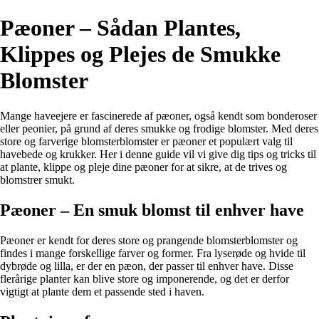
Pæoner – Sådan Plantes,
Klippes og Plejes de Smukke
Blomster
Mange haveejere er fascinerede af pæoner, også kendt som bonderoser
eller peonier, på grund af deres smukke og frodige blomster. Med deres
store og farverige blomsterblomster er pæoner et populært valg til
havebede og krukker. Her i denne guide vil vi give dig tips og tricks til
at plante, klippe og pleje dine pæoner for at sikre, at de trives og
blomstrer smukt.
Pæoner – En smuk blomst til enhver have
Pæoner er kendt for deres store og prangende blomsterblomster og
findes i mange forskellige farver og former. Fra lyserøde og hvide til
dybrøde og lilla, er der en pæon, der passer til enhver have. Disse
flerårige planter kan blive store og imponerende, og det er derfor
vigtigt at plante dem et passende sted i haven.