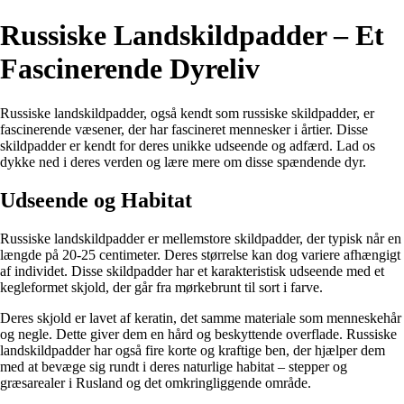
Russiske Landskildpadder – Et
Fascinerende Dyreliv
Russiske landskildpadder, også kendt som russiske skildpadder, er
fascinerende væsener, der har fascineret mennesker i årtier. Disse
skildpadder er kendt for deres unikke udseende og adfærd. Lad os
dykke ned i deres verden og lære mere om disse spændende dyr.
Udseende og Habitat
Russiske landskildpadder er mellemstore skildpadder, der typisk når en
længde på 20-25 centimeter. Deres størrelse kan dog variere afhængigt
af individet. Disse skildpadder har et karakteristisk udseende med et
kegleformet skjold, der går fra mørkebrunt til sort i farve.
Deres skjold er lavet af keratin, det samme materiale som menneskehår
og negle. Dette giver dem en hård og beskyttende overflade. Russiske
landskildpadder har også fire korte og kraftige ben, der hjælper dem
med at bevæge sig rundt i deres naturlige habitat – stepper og
græsarealer i Rusland og det omkringliggende område.