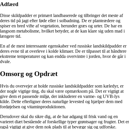
Adfærd
Disse skildpadder er primært landbaserede og tilbringer det meste af
deres tid på jagt efter føde eller i solbadning. De er planteædere og
spiser en bred vifte af vegetation, herunder græs og urter. De har en
langsom metabolisme, hvilket betyder, at de kan klare sig uden mad i
længere tid.
En af de mest interessante egenskaber ved russiske landskildpadder er
deres evne til at overleve i kolde klimaer. De er tilpasset til at håndtere
ekstreme temperaturer og kan endda overvintre i jorden, hvor de går i
dvale.
Omsorg og Opdræt
Hvis du overvejer at holde russiske landskildpadder som kæledyr, er
der nogle vigtige ting, du skal være opmærksom på. Det er vigtigt at
give dem et passende miljø, der inkluderer en varme- og UVB-lys
kilde. Dette efterligner deres naturlige levested og hjælper dem med
fordøjelsen og vitaminproduktionen.
Derudover skal du sikre dig, at de har adgang til frisk vand og en
varieret diæt bestående af forskellige typer grøntsager og frugter. Det er
også vigtigt at give dem nok plads til at bevæge sig og udforske.