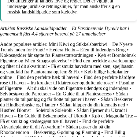
Det afhænger af landets love og regler. Det er vigtigt at
undersøge juridiske retningslinjer, før man anskaffer sig en
russisk landskildpadde som kæledyr.
Artiklen Russiske Landskildpadder – Et Fascinerende Dyreliv har i
gennemsnit fået
4.4
stjerner baseret på
27
anmeldelser
Andre populære artikler:
Mini Kiwi og Stikkelsbærkiwi – De Nyeste
Trends inden for Frugt!
•
Hedera Helix – Efeu til Indendørs Brug
•
Kokosnødder får støtte fra Plantestøtteordningen
•
Køb et Bornholmsk
Figentræ og Få en Smagsoplevelse!
•
Find den perfekte akvariepumpe
og filter til dit akvarium!
•
Få et smukt havedam med sten, spejlbassin
og vandfald fra Plantorama og Jem & Fix
•
Køb billige hækplanter
online – Find den perfekte hæk til haven!
•
Find den perfekte hårdføre
rose til haven – fra krukker til klatreroser og duftende roser!
•
Pasning
af Figentræ – Alt du skal vide om Figentræ udendørs og indendørs
•
Selvbestøvende Pæretræer – En Guide til at Plantesuccess
•
Sådan
planter du tulipanløg og får flotte tulipaner i haven
•
Sådan Beskærer
du Hindbærbuske og Planter
•
Sådan klipper du din klematis ned
•
Husfred Blomst – Soleirolia Soleirolii
•
Sådan Fjerner du Ukrudt i
Haven – En Guide til Bekæmpelse af Ukrudt
•
Køb et Magnolia Træ –
Få et smukt og stedsegrønt træ til haven!
•
Find de perfekte
Akvarieplanter til dit Akvarium!
•
Sådan passer du på din
Rhododendron – Beskæring, Gødning og Plantning
•
Find Billig