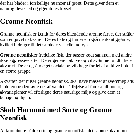
der har blader i forskellige nuancer af grønt. Dette giver dem et
naturligt levested og øger deres trivsel.
Grønne Neonfisk
Grønne neonfisk er kendt for deres blændende grønne farve, der stråler
som en juvel i akvariet. Deres hale og finner er også markant grønne,
hvilket bidrager til det samlede visuelle indtryk.
Grønne neonfisk
er fredelige fisk, der passer godt sammen med andre
ikke-aggressive arter. De er generelt aktive og vil svømme rundt i hele
akvariet. De er også meget sociale og vil drage fordel af at blive holdt i
en større gruppe.
Akvarier, der huser grønne neonfisk, skal have masser af svømmeplads
i midten og den øvre del af vandet. Tilføjelse af fine sandbund og
akvarieplanter vil efterligne deres naturlige miljø og give dem et
behageligt hjem.
Skab Harmoni med Sorte og Grønne
Neonfisk
At kombinere både sorte og grønne neonfisk i det samme akvarium