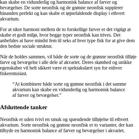
kan skabe en vidunderlig og harmonisk balance af farver og
bevægelser. De sorte neonfisk og de grønne neonfisk supplerer
hinanden perfekt og kan skabe et iøjnefaldende display i ethvert
akvarium.
For at sikre harmoni mellem de to forskellige farver er det vigtigt at
skabe et godt miljø, hvor begge typer neonfisk kan trives. Det
anbefales at have mindst fem til seks af hver type fisk for at give dem
den bedste sociale struktur.
Når de holdes sammen, vil både de sorte og de grønne neonfisk tilføje
farve og bevægelse i alle dele af akvariet. Deres skønhed og unikke
egenskaber vil helt sikkert være et spektakulært syn for enhver
fiskeentusiast.
“At kombinere både sorte og grønne neonfisk i det samme
akvarium kan skabe en vidunderlig og harmonisk balance
af farver og bevægelser.”
Afsluttende tanker
Neonfisk er uden tvivl en smuk og spændende tilføjelse til ethvert
akvarium. Sorte neonfisk og grønne neonfisk er to varianter, der kan
tilbyde en harmonisk balance af farver og bevægelser i akvariet.