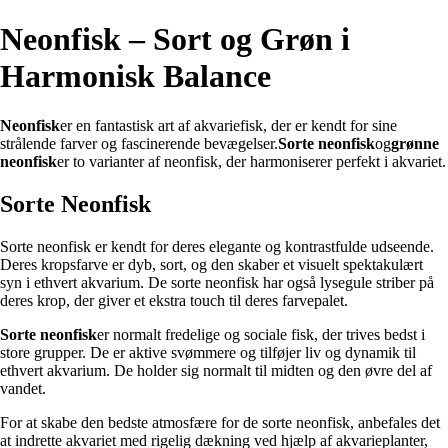
Neonfisk – Sort og Grøn i
Harmonisk Balance
Neonfisk
er en fantastisk art af akvariefisk, der er kendt for sine
strålende farver og fascinerende bevægelser.
Sorte neonfisk
og
grønne
neonfisk
er to varianter af neonfisk, der harmoniserer perfekt i akvariet.
Sorte Neonfisk
Sorte neonfisk er kendt for deres elegante og kontrastfulde udseende.
Deres kropsfarve er dyb, sort, og den skaber et visuelt spektakulært
syn i ethvert akvarium. De sorte neonfisk har også lysegule striber på
deres krop, der giver et ekstra touch til deres farvepalet.
Sorte neonfisk
er normalt fredelige og sociale fisk, der trives bedst i
store grupper. De er aktive svømmere og tilføjer liv og dynamik til
ethvert akvarium. De holder sig normalt til midten og den øvre del af
vandet.
For at skabe den bedste atmosfære for de sorte neonfisk, anbefales det
at indrette akvariet med rigelig dækning ved hjælp af akvarieplanter,