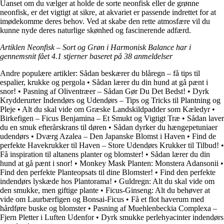
Uanset om du vælger at holde de sorte neonfisk eller de grønne
neonfisk, er det vigtigt at sikre, at akvariet er passende indrettet for at
imødekomme deres behov. Ved at skabe den rette atmosfære vil du
kunne nyde deres naturlige skønhed og fascinerende adfærd.
Artiklen Neonfisk – Sort og Grøn i Harmonisk Balance har i
gennemsnit fået
4.1
stjerner baseret på
38
anmeldelser
Andre populære artikler:
Sådan beskærer du blåregn – få tips til
espalier, krukke og pergola
•
Sådan lærer du din hund at gå pænt i
snor!
•
Pasning af Oliventræer – Sådan Gør Du Det Bedst!
•
Dyrk
Krydderurter Indendørs og Udendørs – Tips og Tricks til Plantning og
Pleje
•
Alt du skal vide om Græske Landskildpadder som Kæledyr
•
Birkefigen – Ficus Benjamina – Et Smukt og Vigtigt Træ
•
Sådan laver
du en smuk efterårskrans til døren
•
Sådan dyrker du hængepetuniaer
udendørs
•
Dværg Azalea – Den Japanske Blomst i Haven
•
Find de
perfekte Havekrukker til Haven – Store Udendørs Krukker til Tilbud!
•
Få inspiration til altanens planter og blomster!
•
Sådan lærer du din
hund at gå pænt i snor!
•
Monkey Mask Planten: Monstera Adansonii
•
Find den perfekte Planteopsats til dine Blomster!
•
Find den perfekte
indendørs lyskæde hos Plantorama!
•
Guldregn: Alt du skal vide om
den smukke, men giftige plante
•
Ficus-Ginseng: Alt du behøver at
vide om Laurbærfigen og Bonsai-Ficus
•
Få et flot haverum med
hårdføre buske og blomster
•
Pasning af Muehlenbeckia Complexa –
Fjern Pletter i Luften Udenfor
•
Dyrk smukke perlehyacinter indendørs