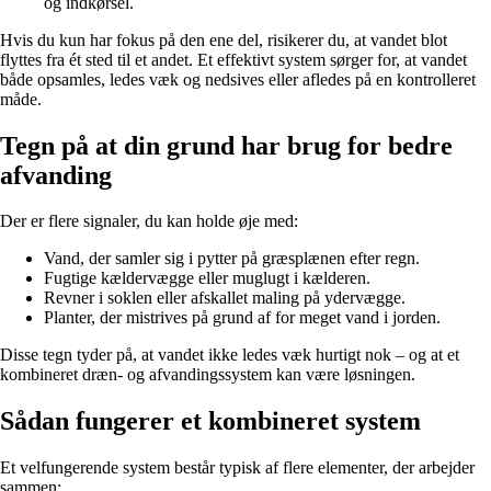
og indkørsel.
Hvis du kun har fokus på den ene del, risikerer du, at vandet blot
flyttes fra ét sted til et andet. Et effektivt system sørger for, at vandet
både opsamles, ledes væk og nedsives eller afledes på en kontrolleret
måde.
Tegn på at din grund har brug for bedre
afvanding
Der er flere signaler, du kan holde øje med:
Vand, der samler sig i pytter på græsplænen efter regn.
Fugtige kældervægge eller muglugt i kælderen.
Revner i soklen eller afskallet maling på ydervægge.
Planter, der mistrives på grund af for meget vand i jorden.
Disse tegn tyder på, at vandet ikke ledes væk hurtigt nok – og at et
kombineret dræn- og afvandingssystem kan være løsningen.
Sådan fungerer et kombineret system
Et velfungerende system består typisk af flere elementer, der arbejder
sammen: