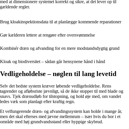
med at dimensionere systemet korrekt og sikre, at det lever op til
gældende regler.
Brug kloakinspektionsdata til at planlægge kommende reparationer
Gør kælderen lettere at rengøre efter oversvømmelse
Kombinér dræn og afvanding for en mere modstandsdygtig grund
Kloak og biodiversitet – sådan går hensynene hånd i hånd
Vedligeholdelse – nøglen til lang levetid
Selv det bedste system kræver løbende vedligeholdelse. Rens
tagrender og afløbsriste jævnligt, så de ikke stopper til med blade og
snavs. Tjek drænudløb for tilstopning, og hold øje med, om vandet
ledes væk som planlagt efter kraftig regn.
Et velfungerende dræn- og afvandingssystem kan holde i mange år,
men det skal efterses med jævne mellemrum – især hvis du bor i et
område med høj grundvandsstand eller hyppige skybrud.