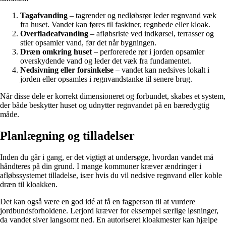
Tagafvanding
– tagrender og nedløbsrør leder regnvand væk
fra huset. Vandet kan føres til faskiner, regnbede eller kloak.
Overfladeafvanding
– afløbsriste ved indkørsel, terrasser og
stier opsamler vand, før det når bygningen.
Dræn omkring huset
– perforerede rør i jorden opsamler
overskydende vand og leder det væk fra fundamentet.
Nedsivning eller forsinkelse
– vandet kan nedsives lokalt i
jorden eller opsamles i regnvandstanke til senere brug.
Når disse dele er korrekt dimensioneret og forbundet, skabes et system,
der både beskytter huset og udnytter regnvandet på en bæredygtig
måde.
Planlægning og tilladelser
Inden du går i gang, er det vigtigt at undersøge, hvordan vandet må
håndteres på din grund. I mange kommuner kræver ændringer i
afløbssystemet tilladelse, især hvis du vil nedsive regnvand eller koble
dræn til kloakken.
Det kan også være en god idé at få en fagperson til at vurdere
jordbundsforholdene. Lerjord kræver for eksempel særlige løsninger,
da vandet siver langsomt ned. En autoriseret kloakmester kan hjælpe