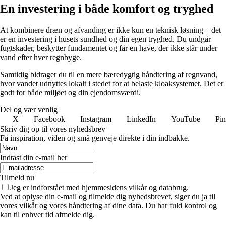
En investering i både komfort og tryghed
At kombinere dræn og afvanding er ikke kun en teknisk løsning – det
er en investering i husets sundhed og din egen tryghed. Du undgår
fugtskader, beskytter fundamentet og får en have, der ikke står under
vand efter hver regnbyge.
Samtidig bidrager du til en mere bæredygtig håndtering af regnvand,
hvor vandet udnyttes lokalt i stedet for at belaste kloaksystemet. Det er
godt for både miljøet og din ejendomsværdi.
Del og vær venlig
X
Facebook
Instagram
LinkedIn
YouTube
Pin
Skriv dig op til vores nyhedsbrev
Få inspiration, viden og små genveje direkte i din indbakke.
Indtast din e-mail her
Tilmeld nu
Jeg er indforstået med hjemmesidens vilkår og databrug.
Ved at oplyse din e-mail og tilmelde dig nyhedsbrevet, siger du ja til
vores vilkår og vores håndtering af dine data. Du har fuld kontrol og
kan til enhver tid afmelde dig.