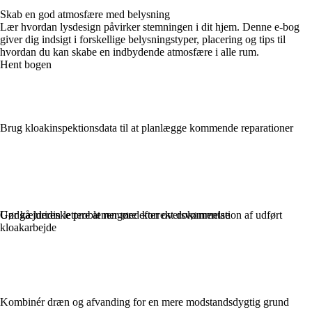
Skab en god atmosfære med belysning
Lær hvordan lysdesign påvirker stemningen i dit hjem. Denne e-bog
giver dig indsigt i forskellige belysningstyper, placering og tips til
hvordan du kan skabe en indbydende atmosfære i alle rum.
Hent bogen
Brug kloakinspektionsdata til at planlægge kommende reparationer
Gør kælderen lettere at rengøre efter oversvømmelse
Undgå juridiske problemer med korrekt dokumentation af udført
kloakarbejde
Kombinér dræn og afvanding for en mere modstandsdygtig grund