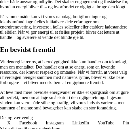
deler både ansvar og udbytte. Det skaber engagement og forståelse for,
hvordan energi bliver til – og hvorfor det er vigtigt at bruge den klogt.
På samme måde kan vi i vores nabolag, boligforeninger og
lokalsamfund tage fælles initiativer: dele erfaringer om
energirenovering, investere i fælles solceller eller etablere ladestandere
til elbiler. Når vi gør energi til et fælles projekt, bliver det lettere at
handle – og sværere at vende det blinde øje til.
En bevidst fremtid
Vindenergi lærer os, at bæredygtighed ikke kun handler om teknologi,
men om mentalitet. Det handler om at se energi som en levende
ressource, der kræver respekt og omtanke. Når vi forstår, at vores valg
i hverdagen hænger sammen med naturens rytme, bliver vi ikke bare
forbrugere – vi bliver medskabere af en grønnere fremtid.
At leve med mere bevidste energivaner er ikke et spørgsmål om at gøre
alt perfekt, men om at tage små skridt i den rigtige retning. Ligesom
vinden kan være både stille og kraftig, vil vores indsats variere – men
summen af mange små bevægelser kan skabe en stor forandring.
Del og vær venlig
X
Facebook
Instagram
LinkedIn
YouTube
Pin
Skriv dig op til vores nyhedsbrev