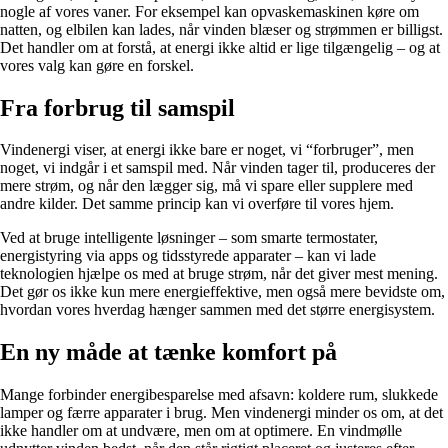
nogle af vores vaner. For eksempel kan opvaskemaskinen køre om
natten, og elbilen kan lades, når vinden blæser og strømmen er billigst.
Det handler om at forstå, at energi ikke altid er lige tilgængelig – og at
vores valg kan gøre en forskel.
Fra forbrug til samspil
Vindenergi viser, at energi ikke bare er noget, vi “forbruger”, men
noget, vi indgår i et samspil med. Når vinden tager til, produceres der
mere strøm, og når den lægger sig, må vi spare eller supplere med
andre kilder. Det samme princip kan vi overføre til vores hjem.
Ved at bruge intelligente løsninger – som smarte termostater,
energistyring via apps og tidsstyrede apparater – kan vi lade
teknologien hjælpe os med at bruge strøm, når det giver mest mening.
Det gør os ikke kun mere energieffektive, men også mere bevidste om,
hvordan vores hverdag hænger sammen med det større energisystem.
En ny måde at tænke komfort på
Mange forbinder energibesparelse med afsavn: koldere rum, slukkede
lamper og færre apparater i brug. Men vindenergi minder os om, at det
ikke handler om at undvære, men om at optimere. En vindmølle