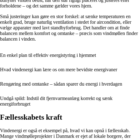
udnytter vinden bedst, når den står rigtigt placeret og justeres efter
forholdene – og det samme gælder vores hjem.
Små justeringer kan gøre en stor forskel: at sænke temperaturen en
enkelt grad, bruge naturlig ventilation i stedet for aircondition, eller
vælge apparater med lavt standbyforbrug. Det handler om at finde
balancen mellem komfort og omtanke – præcis som vindmøllen finder
balancen i vinden.
En enkel plan til effektiv energistyring i hjemmet
Hvad vindenergi kan lære os om mere bevidste energivaner
Rengøring med omtanke – sådan sparer du energi i hverdagen
Undgå spild: Indstil dit fjernvarmeanlæg korrekt og sænk
energiforbruget
Fællesskabets kraft
Vindenergi er også et eksempel på, hvad vi kan opnå i fællesskab.
Mange vindmølleprojekter i Danmark er ejet af lokale borgere, der