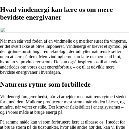
Hvad vindenergi kan lære os om mere
bevidste energivaner
Når man står ved foden af en vindmølle og mærker suset fra vingerne,
er det svært ikke at blive imponeret. Vindenergi er blevet et symbol på
den grønne omstilling – en teknologi, der udnytter naturens kræfter
uden at tære på dem. Men vindmøllerne kan lære os mere end blot,
hvordan vi producerer strøm. De kan også inspirere os til at tænke
anderledes om vores eget energiforbrug – og til at udvikle mere
bevidste energivaner i hverdagen.
Naturens rytme som forbillede
Vindenergi fungerer bedst, når vi arbejder med naturens rytme i stedet
for imod den. Møllerne producerer mest strøm, når vinden blæser, og
mindre, når vejret er stille. Det kræver fleksibilitet i energisystemet –
og i vores måde at bruge energi på.
På samme måde kan vi som forbrugere lære at tilpasse os. I stedet for
at bruge strøm på de tidspunkter, hvor alle andre gør det, kan vi flytte