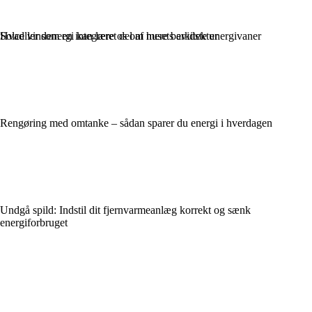
Hvad vindenergi kan lære os om mere bevidste energivaner
Solceller som en integreret del af husets arkitektur
Rengøring med omtanke – sådan sparer du energi i hverdagen
Undgå spild: Indstil dit fjernvarmeanlæg korrekt og sænk
energiforbruget