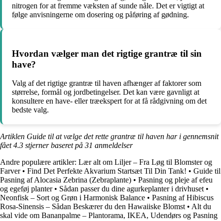
nitrogen for at fremme væksten af ​​sunde nåle. Det er vigtigt at
følge anvisningerne om dosering og påføring af gødning.
Hvordan vælger man det rigtige grantræ til sin
have?
Valg af det rigtige grantræ til haven afhænger af faktorer som
størrelse, formål og jordbetingelser. Det kan være gavnligt at
konsultere en have- eller træekspert for at få rådgivning om det
bedste valg.
Artiklen Guide til at vælge det rette grantræ til haven har i gennemsnit
fået
4.3
stjerner baseret på
31
anmeldelser
Andre populære artikler:
Lær alt om Liljer – Fra Løg til Blomster og
Farver
•
Find Det Perfekte Akvarium Startsæt Til Din Tank!
•
Guide til
Pasning af Alocasia Zebrina (Zebraplante)
•
Pasning og pleje af efeu
og egeføj planter
•
Sådan passer du dine agurkeplanter i drivhuset
•
Neonfisk – Sort og Grøn i Harmonisk Balance
•
Pasning af Hibiscus
Rosa-Sinensis – Sådan Beskærer du den Hawaiiske Blomst
•
Alt du
skal vide om Bananpalme – Plantorama, IKEA, Udendørs og Pasning