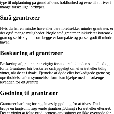
type til udplantning på grund af dens holdbarhed og evne til at trives i
mange forskellige jordtyper.
Små grantræer
Hvis du har en mindre have eller bare foretrækker mindre grantræer, er
der også mange muligheder. Nogle små grantræer inkluderer koreansk
gran og serbisk gran, som begge er kompakte og passer godt til mindre
haver.
Beskæring af grantræer
Beskæring af grantræer er vigtigt for at opretholde deres sundhed og
form. Grantræer bør beskæres omhyggeligt om efteråret eller tidlig
vinter, når de er i dvale. Fjernelse af døde eller beskadigede grene og
opretholdelse af en symmetrisk form kan hjælpe med at forlænge
levetiden for dit grantræ.
Gødning til grantræer
Grantræer har brug for regelmæssig gødning for at trives. Du kan
bruge en langsomt frigivende grantræsgødning i foråret eller efteråret.
Det er vigtigt at følge producentens anvisninger og ikke overgøde for