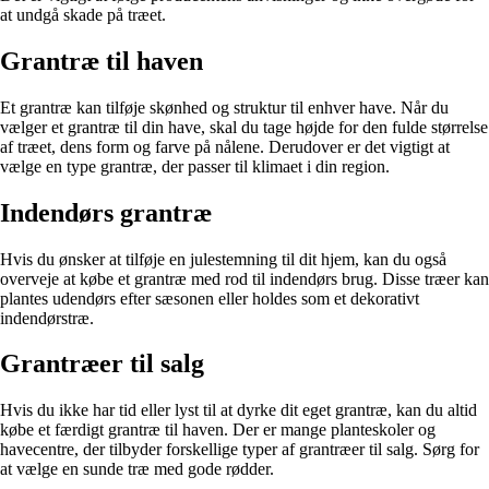
at undgå skade på træet.
Grantræ til haven
Et grantræ kan tilføje skønhed og struktur til enhver have. Når du
vælger et grantræ til din have, skal du tage højde for den fulde størrelse
af træet, dens form og farve på nålene. Derudover er det vigtigt at
vælge en type grantræ, der passer til klimaet i din region.
Indendørs grantræ
Hvis du ønsker at tilføje en julestemning til dit hjem, kan du også
overveje at købe et grantræ med rod til indendørs brug. Disse træer kan
plantes udendørs efter sæsonen eller holdes som et dekorativt
indendørstræ.
Grantræer til salg
Hvis du ikke har tid eller lyst til at dyrke dit eget grantræ, kan du altid
købe et færdigt grantræ til haven. Der er mange planteskoler og
havecentre, der tilbyder forskellige typer af grantræer til salg. Sørg for
at vælge en sunde træ med gode rødder.