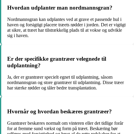
Hvordan udplanter man nordmannsgran?
Nordmannsgran kan udplantes ved at grave et passende hul i
haven og forsigtigt placere træets rødder i jorden. Det er vigtigt
at sikre, at træet har tilstrækkelig plads til at vokse og udvikle
sig i haven.
Er der specifikke grantræer velegnede til
udplantning?
Ja, der er grantræer specielt egnet til udplantning, såsom
nordmannsgran og store grantræer til udplantning. Disse træer
har stærke rødder og tåler bedre transplantation.
Hvornår og hvordan beskæres grantræer?
Grantræer beskæres normalt om vinteren eller det tidlige forår
for at fremme sund vækst og form på træet. Beskæring bør
udføres med forsigtighed og brug af de rette redskaber for at