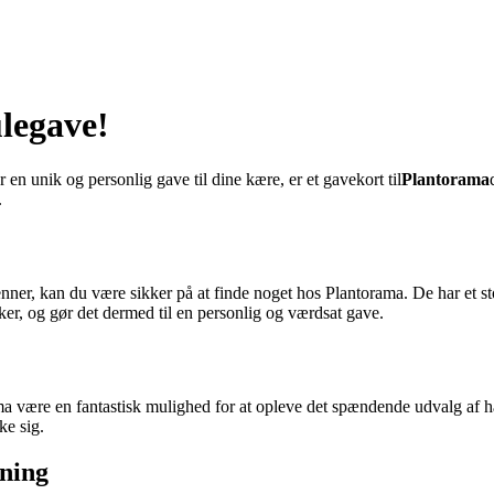
legave!
er en unik og personlig gave til dine kære, er et gavekort til
Plantorama
.
venner, kan du være sikker på at finde noget hos Plantorama. De har et s
er, og gør det dermed til en personlig og værdsat gave.
rama være en fantastisk mulighed for at opleve det spændende udvalg af h
ke sig.
sning