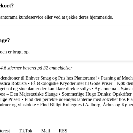
ekort?
lantorama kundeservice eller ved at tjekke deres hjemmeside.
nge?
doen er brugt op.
t
4.6
stjerner baseret på
32
anmeldelser
dendroner til Enhver Smag og Pris hos Plantorama!
•
Pasning af Muehl
astica Robusta
•
Få Økologiske Krydderurter til Gode Priser – Køb de
et sol og stueplanter der kan klare direkte sollys
•
Aglaonema – Sømand
oa – Den Majestætiske Slange
•
Sommerlige Hugo Drinks: Opskrifter 
ige Priser!
•
Find den perfekte udendørs lanterne med solceller hos Pl
ndruer og vinstokke
•
Find Billigt Rullegræs i Aalborg, Århus og Køb
terest
TikTok
Mail
RSS