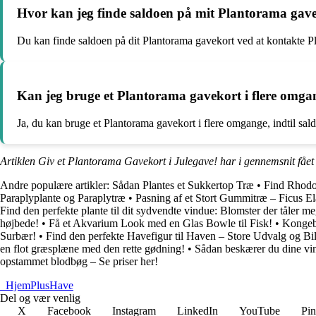
Hvor kan jeg finde saldoen på mit Plantorama gav
Du kan finde saldoen på dit Plantorama gavekort ved at kontakte P
Kan jeg bruge et Plantorama gavekort i flere omga
Ja, du kan bruge et Plantorama gavekort i flere omgange, indtil sal
Artiklen Giv et Plantorama Gavekort i Julegave! har i gennemsnit fåe
Andre populære artikler:
Sådan Plantes et Sukkertop Træ
•
Find Rhodo
Paraplyplante og Paraplytræ
•
Pasning af et Stort Gummitræ – Ficus El
Find den perfekte plante til dit sydvendte vindue: Blomster der tåler meg
højbede!
•
Få et Akvarium Look med en Glas Bowle til Fisk!
•
Kongeb
Surbær!
•
Find den perfekte Havefigur til Haven – Store Udvalg og Bill
en flot græsplæne med den rette gødning!
•
Sådan beskærer du dine vi
opstammet blodbøg – Se priser her!
_
HjemPlusHave
Del og vær venlig
X
Facebook
Instagram
LinkedIn
YouTube
Pin