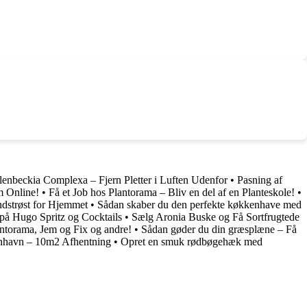
enbeckia Complexa – Fjern Pletter i Luften Udenfor
•
Pasning af
m Online!
•
Få et Job hos Plantorama – Bliv en del af en Planteskole!
•
strøst for Hjemmet
•
Sådan skaber du den perfekte køkkenhave med
på Hugo Spritz og Cocktails
•
Sælg Aronia Buske og Få Sortfrugtede
antorama, Jem og Fix og andre!
•
Sådan gøder du din græsplæne – Få
enhavn – 10m2 Afhentning
•
Opret en smuk rødbøgehæk med