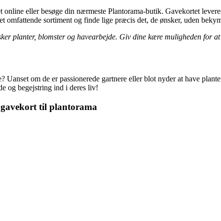
et online eller besøge din nærmeste Plantorama-butik. Gavekortet leveres
omfattende sortiment og finde lige præcis det, de ønsker, uden bekymri
elsker planter, blomster og havearbejde. Giv dine kære muligheden for a
 Uanset om de er passionerede gartnere eller blot nyder at have plante
e og begejstring ind i deres liv!
gavekort til plantorama