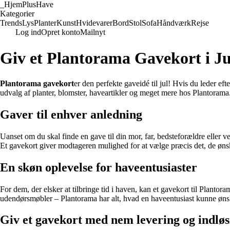
_
HjemPlusHave
Kategorier
Trends
Lys
Planter
Kunst
Hvidevarer
Bord
Stol
Sofa
Håndværk
Rejse
Log ind
Opret konto
Mailnyt
Giv et Plantorama Gavekort i Ju
Plantorama gavekort
er den perfekte gaveidé til jul! Hvis du leder eft
udvalg af planter, blomster, haveartikler og meget mere hos Plantorama
Gaver til enhver anledning
Uanset om du skal finde en gave til din mor, far, bedsteforældre eller 
Et gavekort giver modtageren mulighed for at vælge præcis det, de ønsk
En skøn oplevelse for haveentusiaster
For dem, der elsker at tilbringe tid i haven, kan et gavekort til Planto
udendørsmøbler – Plantorama har alt, hvad en haveentusiast kunne øns
Giv et gavekort med nem levering og indlø