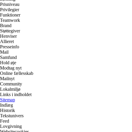
Prisniveau
Privilegier
Funktioner
Teamwork
Brand
Støttegiver
Henviser
Allieret
Presseinfo
Mail
Samfund
Hold øje
Modtag nyt
Online fællesskab
Mailnyt
Community
Lokalmiljø
Links i indholdet
Sitemap
Indlæg
Historik
Tekstunivers
Feed
Lovgivning
Websitecookies