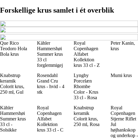
Forskellige krus samlet i ét overblik
Que Rico
Kähler
Royal
Peter Kanin,
Teodoro Hola
Hammershøi
Copenhagen
krus
Bola krus
Summer krus
Alfabet
33 cl
Kollektion
forglemmigej
krus 33 cl - Z
Knabstrup
Rosendahl
Lyngby
Mumi krus
keramik
Grand Cru
Porcelæn
Colorit krus,
krus - hvid - 4
Rhombe
250 ml, Gul
stk
Color - Krus
33 cl - Rosa
Kähler
Royal
Knabstrup
Royal
Hammershøi
Copenhagen
keramik
Copenhagen
Summer krus
Alfabet
Colorit krus,
Stjerne Riflet
33 cl -
Kollektion
250 ml, Rosa
Jul
Solsikke
krus 33 cl - C
højhankskop
og underkop -