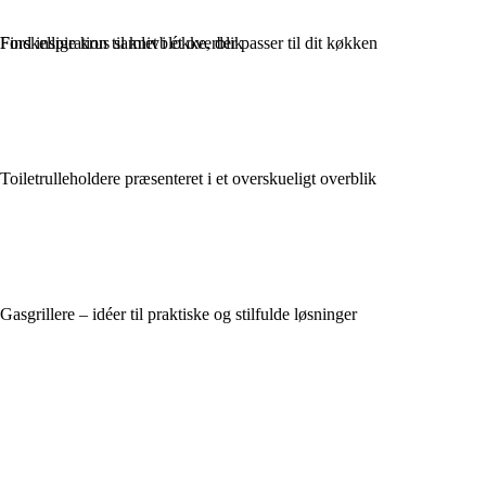
Find inspiration til knivblokke, der passer til dit køkken
Forskellige krus samlet i ét overblik
Toiletrulleholdere præsenteret i et overskueligt overblik
Gasgrillere – idéer til praktiske og stilfulde løsninger