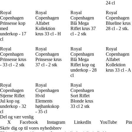
24 cl
Royal
Royal
Royal
Royal
Copenhagen
Copenhagen
Copenhagen
Copenhagen
Prinsesse kop
Alfabet
Blå Mega
Blueline krus
med
Kollektion
Riflet krus 37
28 cl - 2 stk.
underkop - 17
krus 33 cl - H
cl - 2 stk
cl
Royal
Royal
Royal
Royal
Copenhagen
Copenhagen
Copenhagen
Copenhagen
Prinsesse krus
Prinsesse krus
Blå Mega
Alfabet
- 33 cl - 2 stk
37 cl - 2 stk
Riflet kop og
Kollektion
underkop - 28
krus 33 cl - A
cl
Royal
Royal
Royal
Copenhagen
Copenhagen
Copenhagen
Stjerne Riflet
Hvid
Sort Riflet
Jul kop og
Elements
Blonde krus
underkop - 32
højhankskop
33 cl 2 stk
cl
- 35 cl
Del og vær venlig
X
Facebook
Instagram
LinkedIn
YouTube
Pin
Skriv dig op til vores nyhedsbrev