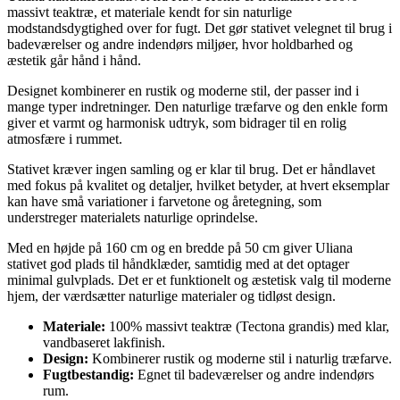
massivt teaktræ, et materiale kendt for sin naturlige
modstandsdygtighed over for fugt. Det gør stativet velegnet til brug i
badeværelser og andre indendørs miljøer, hvor holdbarhed og
æstetik går hånd i hånd.
Designet kombinerer en rustik og moderne stil, der passer ind i
mange typer indretninger. Den naturlige træfarve og den enkle form
giver et varmt og harmonisk udtryk, som bidrager til en rolig
atmosfære i rummet.
Stativet kræver ingen samling og er klar til brug. Det er håndlavet
med fokus på kvalitet og detaljer, hvilket betyder, at hvert eksemplar
kan have små variationer i farvetone og åretegning, som
understreger materialets naturlige oprindelse.
Med en højde på 160 cm og en bredde på 50 cm giver Uliana
stativet god plads til håndklæder, samtidig med at det optager
minimal gulvplads. Det er et funktionelt og æstetisk valg til moderne
hjem, der værdsætter naturlige materialer og tidløst design.
Materiale:
100% massivt teaktræ (Tectona grandis) med klar,
vandbaseret lakfinish.
Design:
Kombinerer rustik og moderne stil i naturlig træfarve.
Fugtbestandig:
Egnet til badeværelser og andre indendørs
rum.