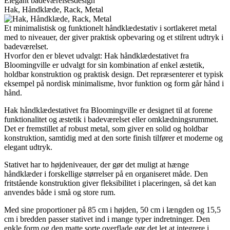
Elegant badeværelsesdesign
Hak, Håndklæde, Rack, Metal
Et minimalistisk og funktionelt håndklædestativ i sortlakeret metal
med to niveauer, der giver praktisk opbevaring og et stilrent udtryk i
badeværelset.
Hvorfor den er blevet udvalgt: Hak håndklædestativet fra
Bloomingville er udvalgt for sin kombination af enkel æstetik,
holdbar konstruktion og praktisk design. Det repræsenterer et typisk
eksempel på nordisk minimalisme, hvor funktion og form går hånd i
hånd.
Hak håndklædestativet fra Bloomingville er designet til at forene
funktionalitet og æstetik i badeværelset eller omklædningsrummet.
Det er fremstillet af robust metal, som giver en solid og holdbar
konstruktion, samtidig med at den sorte finish tilfører et moderne og
elegant udtryk.
Stativet har to højdeniveauer, der gør det muligt at hænge
håndklæder i forskellige størrelser på en organiseret måde. Den
fritstående konstruktion giver fleksibilitet i placeringen, så det kan
anvendes både i små og store rum.
Med sine proportioner på 85 cm i højden, 50 cm i længden og 15,5
cm i bredden passer stativet ind i mange typer indretninger. Den
enkle form og den matte sorte overflade gør det let at integrere i