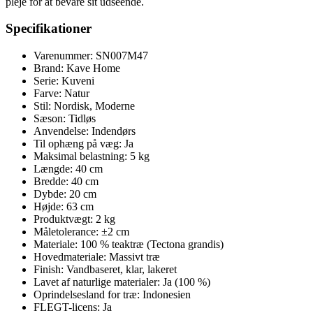
pleje for at bevare sit udseende.
Specifikationer
Varenummer: SN007M47
Brand: Kave Home
Serie: Kuveni
Farve: Natur
Stil: Nordisk, Moderne
Sæson: Tidløs
Anvendelse: Indendørs
Til ophæng på væg: Ja
Maksimal belastning: 5 kg
Længde: 40 cm
Bredde: 40 cm
Dybde: 20 cm
Højde: 63 cm
Produktvægt: 2 kg
Måletolerance: ±2 cm
Materiale: 100 % teaktræ (Tectona grandis)
Hovedmateriale: Massivt træ
Finish: Vandbaseret, klar, lakeret
Lavet af naturlige materialer: Ja (100 %)
Oprindelsesland for træ: Indonesien
FLEGT-licens: Ja