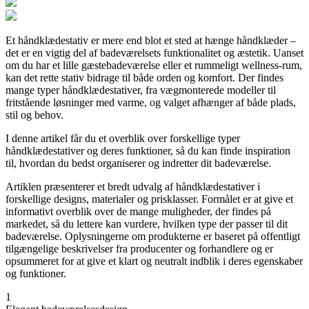
Et håndklædestativ er mere end blot et sted at hænge håndklæder –
det er en vigtig del af badeværelsets funktionalitet og æstetik. Uanset
om du har et lille gæstebadeværelse eller et rummeligt wellness-rum,
kan det rette stativ bidrage til både orden og komfort. Der findes
mange typer håndklædestativer, fra vægmonterede modeller til
fritstående løsninger med varme, og valget afhænger af både plads,
stil og behov.
I denne artikel får du et overblik over forskellige typer
håndklædestativer og deres funktioner, så du kan finde inspiration
til, hvordan du bedst organiserer og indretter dit badeværelse.
Artiklen præsenterer et bredt udvalg af håndklædestativer i
forskellige designs, materialer og prisklasser. Formålet er at give et
informativt overblik over de mange muligheder, der findes på
markedet, så du lettere kan vurdere, hvilken type der passer til dit
badeværelse. Oplysningerne om produkterne er baseret på offentligt
tilgængelige beskrivelser fra producenter og forhandlere og er
opsummeret for at give et klart og neutralt indblik i deres egenskaber
og funktioner.
1