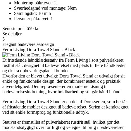
Montering påkrævet: Ja
Sværhedsgrad ved montage: Nem
Samlingstid: 10 min
Personer påkrævet: 1
Seneste pris:
659
kr.
Se detaljer
5
Elegant badeværelsesdesign
Ferm Living Dora Towel Stand - Black
Et fritstående håndklædestativ fra Ferm Living i sort pulverlakeret
rustfrit stål, designet til badeværelset med plads til flere håndklæder
og ekstra opbevaringsplads i bunden.
Hvorfor den er blevet udvalgt: Dora Towel Stand er udvalgt for sit
enkle og funktionelle design, der kombinerer æstetik og praktisk
anvendelighed. Den repræsenterer en moderne løsning til
badeværelsesindretning, hvor holdbarhed og stil går hånd i hånd.
Ferm Living Dora Towel Stand er en del af Dora-serien, som består
af fritstående møbler designet til badeværelset. Serien er kendetegnet
ved sit enkle formsprog og funktionelle udtryk.
Stativet er fremstillet af pulverlakeret rustfrit stål, hvilket gør det
modstandsdygtigt over for fugt og velegnet til brug i badeværelser.