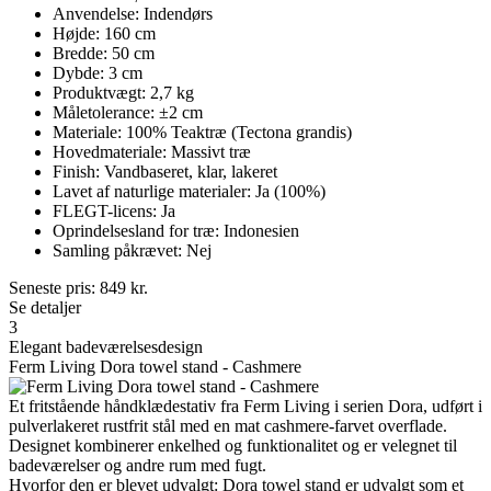
Anvendelse: Indendørs
Højde: 160 cm
Bredde: 50 cm
Dybde: 3 cm
Produktvægt: 2,7 kg
Måletolerance: ±2 cm
Materiale: 100% Teaktræ (Tectona grandis)
Hovedmateriale: Massivt træ
Finish: Vandbaseret, klar, lakeret
Lavet af naturlige materialer: Ja (100%)
FLEGT-licens: Ja
Oprindelsesland for træ: Indonesien
Samling påkrævet: Nej
Seneste pris:
849
kr.
Se detaljer
3
Elegant badeværelsesdesign
Ferm Living Dora towel stand - Cashmere
Et fritstående håndklædestativ fra Ferm Living i serien Dora, udført i
pulverlakeret rustfrit stål med en mat cashmere-farvet overflade.
Designet kombinerer enkelhed og funktionalitet og er velegnet til
badeværelser og andre rum med fugt.
Hvorfor den er blevet udvalgt: Dora towel stand er udvalgt som et