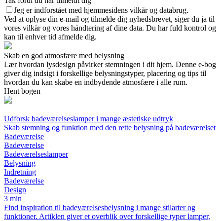
Tak fordi du har tilmeldt dig
Jeg er indforstået med hjemmesidens vilkår og databrug.
Ved at oplyse din e-mail og tilmelde dig nyhedsbrevet, siger du ja til
vores vilkår og vores håndtering af dine data. Du har fuld kontrol og
kan til enhver tid afmelde dig.
Skab en god atmosfære med belysning
Lær hvordan lysdesign påvirker stemningen i dit hjem. Denne e-bog
giver dig indsigt i forskellige belysningstyper, placering og tips til
hvordan du kan skabe en indbydende atmosfære i alle rum.
Hent bogen
Udforsk badeværelseslamper i mange æstetiske udtryk
Skab stemning og funktion med den rette belysning på badeværelset
Badeværelse
Badeværelse
Badeværelseslamper
Belysning
Indretning
Badeværelse
Design
3 min
Find inspiration til badeværelsesbelysning i mange stilarter og
funktioner. Artiklen giver et overblik over forskellige typer lamper,