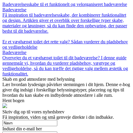
Badeværelsesskabe til et funktionelt og velorganiseret badeværelse
Badeværelse
Få inspiration til badeværelsesskabe, der kombinerer funktionalitet
og design. Artiklen giver et overblik over forskellige typer skabe,
materialer og løsninger, så du kan finde den opbevaring, der passer
bedst til dit badeværelse.
Er et væghængt toilet det rette valg? Sådan vurderer du pladsbehov
og vedligeholdelse
Badeværelse
Overvejer du et væghængt toilet til dit badeværelse? I denne guide
gennemgår vi, hvordan du vurderer pladsbehov, vægtype og
vedligeholdelse, så du kan træffe det rigtige valg mellem æstetik og
funktionalitet.
Skab en god atmosfære med belysning
Lær hvordan lysdesign påvirker stemningen i dit hjem. Denne e-bog
giver dig indsigt i forskellige belysningstyper, placering og tips til
hvordan du kan skabe en indbydende atmosfære i alle rum.
Hent bogen
Skriv dig op til vores nyhedsbrev
Få inspiration, viden og små genveje direkte i din indbakke.
Indtast din e-mail her