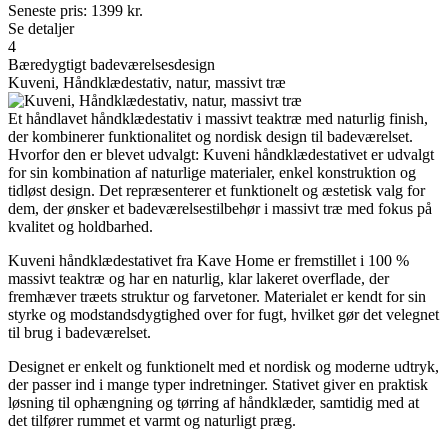
Seneste pris:
1399
kr.
Se detaljer
4
Bæredygtigt badeværelsesdesign
Kuveni, Håndklædestativ, natur, massivt træ
Et håndlavet håndklædestativ i massivt teaktræ med naturlig finish,
der kombinerer funktionalitet og nordisk design til badeværelset.
Hvorfor den er blevet udvalgt: Kuveni håndklædestativet er udvalgt
for sin kombination af naturlige materialer, enkel konstruktion og
tidløst design. Det repræsenterer et funktionelt og æstetisk valg for
dem, der ønsker et badeværelsestilbehør i massivt træ med fokus på
kvalitet og holdbarhed.
Kuveni håndklædestativet fra Kave Home er fremstillet i 100 %
massivt teaktræ og har en naturlig, klar lakeret overflade, der
fremhæver træets struktur og farvetoner. Materialet er kendt for sin
styrke og modstandsdygtighed over for fugt, hvilket gør det velegnet
til brug i badeværelset.
Designet er enkelt og funktionelt med et nordisk og moderne udtryk,
der passer ind i mange typer indretninger. Stativet giver en praktisk
løsning til ophængning og tørring af håndklæder, samtidig med at
det tilfører rummet et varmt og naturligt præg.