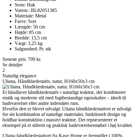
Serie: Hak
Varenr.: BL82051385
Materiale: Metal
Farve: Sort
Længde: 50 cm
Højde: 85 cm
Bredde: 15,5 cm
Vægt: 3,25 kg
Salgsenhed: Pr. stk
Seneste pris:
799
kr.
Se detaljer
2
Naturlig elegance
Uliana, Håndklædestativ, natur, H160x50x3 cm
Et håndlavet håndklædestativ i naturligt teaktræ, der kombinerer
rustik og moderne stil med fugtbestandige egenskaber – ideelt til
badeværelset eller andre indendørs rum.
Hvorfor den er blevet udvalgt: Uliana håndklædestativet er udvalgt
for sin kombination af naturlige materialer, funktionelt design og
holdbar konstruktion i massivt teaktræ. Det repræsenterer et
eksempel på et stilrent og praktisk badeværelsesmøbel i høj kvalitet.
Uliana håndklædestativet fra Kave Home er fremstillet i 100%