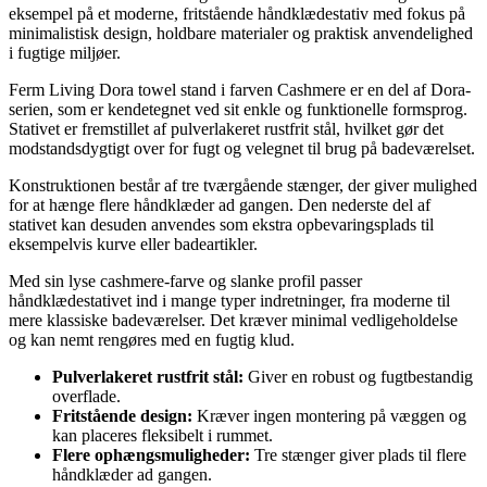
eksempel på et moderne, fritstående håndklædestativ med fokus på
minimalistisk design, holdbare materialer og praktisk anvendelighed
i fugtige miljøer.
Ferm Living Dora towel stand i farven Cashmere er en del af Dora-
serien, som er kendetegnet ved sit enkle og funktionelle formsprog.
Stativet er fremstillet af pulverlakeret rustfrit stål, hvilket gør det
modstandsdygtigt over for fugt og velegnet til brug på badeværelset.
Konstruktionen består af tre tværgående stænger, der giver mulighed
for at hænge flere håndklæder ad gangen. Den nederste del af
stativet kan desuden anvendes som ekstra opbevaringsplads til
eksempelvis kurve eller badeartikler.
Med sin lyse cashmere-farve og slanke profil passer
håndklædestativet ind i mange typer indretninger, fra moderne til
mere klassiske badeværelser. Det kræver minimal vedligeholdelse
og kan nemt rengøres med en fugtig klud.
Pulverlakeret rustfrit stål:
Giver en robust og fugtbestandig
overflade.
Fritstående design:
Kræver ingen montering på væggen og
kan placeres fleksibelt i rummet.
Flere ophængsmuligheder:
Tre stænger giver plads til flere
håndklæder ad gangen.