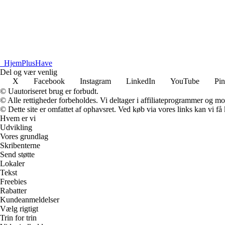
_
HjemPlusHave
Del og vær venlig
X
Facebook
Instagram
LinkedIn
YouTube
Pin
© Uautoriseret brug er forbudt.
© Alle rettigheder forbeholdes. Vi deltager i affiliateprogrammer og mo
© Dette site er omfattet af ophavsret. Ved køb via vores links kan vi 
Hvem er vi
Udvikling
Vores grundlag
Skribenterne
Send støtte
Lokaler
Tekst
Freebies
Rabatter
Kundeanmeldelser
Vælg rigtigt
Trin for trin