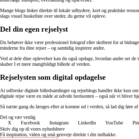
Mange blogs linker direkte til lokale udbydere, kort og praktiske ressour
slags visuel huskeliste over steder, du gerne vil opleve.
Del din egen rejselyst
Du behøver ikke være professionel fotograf eller skribent for at bidrage
minderne fra dine rejser – og samtidig inspirere andre.
Ved at dele dine oplevelser kan du også opdage, hvordan andre ser de s
skaber I et mere mangfoldigt billede af verden.
Rejselysten som digital opdagelse
At udforske digitale billedsamlinger og rejseblogs handler ikke kun om 
digitale rejse være en måde at udvide horisonten – også når vi bliver 
Så næste gang du længes efter at komme ud i verden, så lad dig føre af 
Del og vær venlig
X
Facebook
Instagram
LinkedIn
YouTube
Pin
Skriv dig op til vores nyhedsbrev
Få inspiration, viden og små genveje direkte i din indbakke.