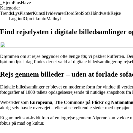
_
HjemPlusHave
Kategorier
Trends
Lys
Planter
Kunst
Hvidevarer
Bord
Stol
Sofa
Håndværk
Rejse
Log ind
Opret konto
Mailnyt
Find rejselysten i digitale billedsamlinger o
Drømmen om at rejse begynder ofte længe før, vi pakker kufferten. Den st
hørt om før. I dag findes der et væld af digitale billedsamlinger og rej
Rejs gennem billeder – uden at forlade sofa
Digitale billedsamlinger er blevet en moderne form for vindue til verden.
fotografier af 1800-tallets opdagelsesrejsende til nutidige snapshots fra
Websteder som
Europeana
,
The Commons på Flickr
og
Nationalmu
aldrig selv havde overvejet – eller at se velkendte steder med nye øjne.
Et gammelt sort-hvidt foto af en togrejse gennem Alperne kan vække nysg
fokus på mad og kultur.