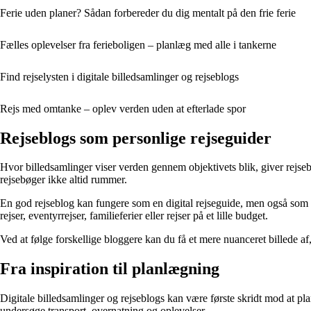
Ferie uden planer? Sådan forbereder du dig mentalt på den frie ferie
Fælles oplevelser fra ferieboligen – planlæg med alle i tankerne
Find rejselysten i digitale billedsamlinger og rejseblogs
Rejs med omtanke – oplev verden uden at efterlade spor
Rejseblogs som personlige rejseguider
Hvor billedsamlinger viser verden gennem objektivets blik, giver rejseb
rejsebøger ikke altid rummer.
En god rejseblog kan fungere som en digital rejseguide, men også som 
rejser, eventyrrejser, familieferier eller rejser på et lille budget.
Ved at følge forskellige bloggere kan du få et mere nuanceret billede af, 
Fra inspiration til planlægning
Digitale billedsamlinger og rejseblogs kan være første skridt mod at pl
undersøge transport, overnatning og oplevelser.