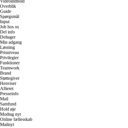
Videoindhold
Overblik
Guide
Spørgsmål
Input
Job hos os
Del info
Deltager
Min adgang
Løsning
Prisniveau
Privilegier
Funktioner
Teamwork
Brand
Støttegiver
Henviser
Allieret
Presseinfo
Mail
Samfund
Hold øje
Modtag nyt
Online fællesskab
Mailnyt