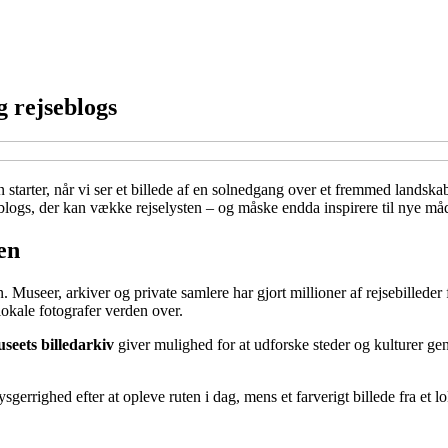
g rejseblogs
arter, når vi ser et billede af en solnedgang over et fremmed landskab, 
seblogs, der kan vække rejselysten – og måske endda inspirere til nye må
en
 Museer, arkiver og private samlere har gjort millioner af rejsebilleder f
 lokale fotografer verden over.
seets billedarkiv
giver mulighed for at udforske steder og kulturer ge
errighed efter at opleve ruten i dag, mens et farverigt billede fra et l