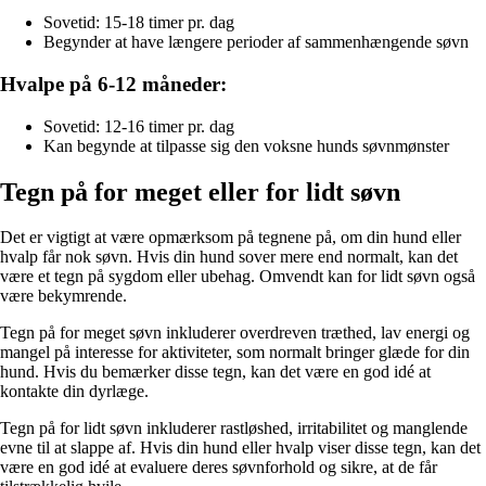
Sovetid: 15-18 timer pr. dag
Begynder at have længere perioder af sammenhængende søvn
Hvalpe på 6-12 måneder:
Sovetid: 12-16 timer pr. dag
Kan begynde at tilpasse sig den voksne hunds søvnmønster
Tegn på for meget eller for lidt søvn
Det er vigtigt at være opmærksom på tegnene på, om din hund eller
hvalp får nok søvn. Hvis din hund sover mere end normalt, kan det
være et tegn på sygdom eller ubehag. Omvendt kan for lidt søvn også
være bekymrende.
Tegn på for meget søvn inkluderer overdreven træthed, lav energi og
mangel på interesse for aktiviteter, som normalt bringer glæde for din
hund. Hvis du bemærker disse tegn, kan det være en god idé at
kontakte din dyrlæge.
Tegn på for lidt søvn inkluderer rastløshed, irritabilitet og manglende
evne til at slappe af. Hvis din hund eller hvalp viser disse tegn, kan det
være en god idé at evaluere deres søvnforhold og sikre, at de får