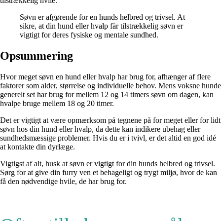
tilstrækkelig hvile.
Søvn er afgørende for en hunds helbred og trivsel. At
sikre, at din hund eller hvalp får tilstrækkelig søvn er
vigtigt for deres fysiske og mentale sundhed.
Opsummering
Hvor meget søvn en hund eller hvalp har brug for, afhænger af flere
faktorer som alder, størrelse og individuelle behov. Mens voksne hunde
generelt set har brug for mellem 12 og 14 timers søvn om dagen, kan
hvalpe bruge mellem 18 og 20 timer.
Det er vigtigt at være opmærksom på tegnene på for meget eller for lidt
søvn hos din hund eller hvalp, da dette kan indikere ubehag eller
sundhedsmæssige problemer. Hvis du er i tvivl, er det altid en god idé
at kontakte din dyrlæge.
Vigtigst af alt, husk at søvn er vigtigt for din hunds helbred og trivsel.
Sørg for at give din furry ven et behageligt og trygt miljø, hvor de kan
få den nødvendige hvile, de har brug for.