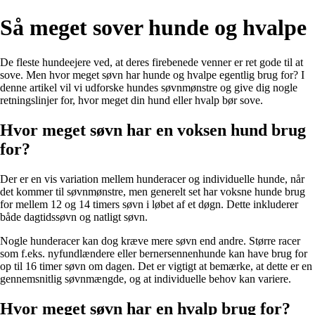
Så meget sover hunde og hvalpe
De fleste hundeejere ved, at deres firebenede venner er ret gode til at
sove. Men hvor meget søvn har hunde og hvalpe egentlig brug for? I
denne artikel vil vi udforske hundes søvnmønstre og give dig nogle
retningslinjer for, hvor meget din hund eller hvalp bør sove.
Hvor meget søvn har en voksen hund brug
for?
Der er en vis variation mellem hunderacer og individuelle hunde, når
det kommer til søvnmønstre, men generelt set har voksne hunde brug
for mellem 12 og 14 timers søvn i løbet af et døgn. Dette inkluderer
både dagtidssøvn og natligt søvn.
Nogle hunderacer kan dog kræve mere søvn end andre. Større racer
som f.eks. nyfundlændere eller bernersennenhunde kan have brug for
op til 16 timer søvn om dagen. Det er vigtigt at bemærke, at dette er en
gennemsnitlig søvnmængde, og at individuelle behov kan variere.
Hvor meget søvn har en hvalp brug for?