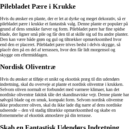
Pilebladet Pære i Krukke
Hvis du ønsker en plante, der er let at dyrke og meget dekorativ, så er
pilebladet pære i krukke et fantastisk valg. Denne plante er populær på
grund af dens smukke farver og form. Pilebladet pære har fine spidse
blade, der ligner små pile og får den til at skille sig ud fra andre planter.
Den kan være både grøn og gul og tiltrækker opmærksomhed hvor
end den er placeret. Pilebladet pære trives bedst i delvis skygge, så
placér den på en del af terrassen, hvor den får lidt morgensol og
skygge om eftermiddagen.
Nordisk Oliventræ
Hvis du ønsker at tilføje et unikt og eksotisk præg til din udendørs
indretning, skal du overveje at plante et nordisk oliventræ i krukken.
Selvom oliven normalt er forbundet med varmere klimaer, kan det
nordiske oliventræ faktisk tåle det skandinaviske vejr. Denne plante har
sølvgrå blade og en smuk, kompakt form. Selvom nordisk oliventræ
ikke producerer oliven, skal du ikke lade dig narre af dens nordiske
udseende – den vil stadig tiltrække opmærksomhed og skabe en
fornemmelse af eksotisk atmosfære på din terrasse.
Skab en Fantastisk Udendørs Indretning