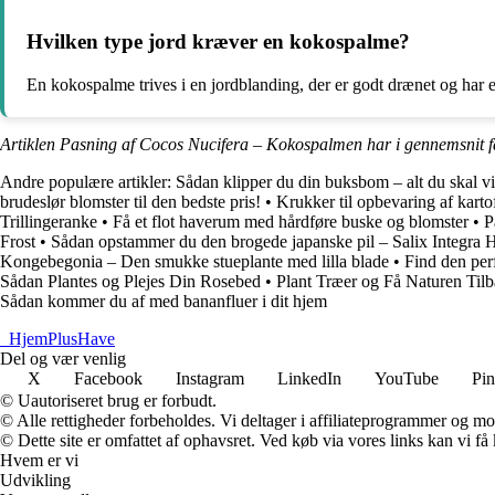
Hvilken type jord kræver en kokospalme?
En kokospalme trives i en jordblanding, der er godt drænet og har
Artiklen Pasning af Cocos Nucifera – Kokospalmen har i gennemsnit 
Andre populære artikler:
Sådan klipper du din buksbom – alt du skal 
brudeslør blomster til den bedste pris!
•
Krukker til opbevaring af karto
Trillingeranke
•
Få et flot haverum med hårdføre buske og blomster
•
P
Frost
•
Sådan opstammer du den brogede japanske pil – Salix Integra 
Kongebegonia – Den smukke stueplante med lilla blade
•
Find den perf
Sådan Plantes og Plejes Din Rosebed
•
Plant Træer og Få Naturen Tilb
Sådan kommer du af med bananfluer i dit hjem
_
HjemPlusHave
Del og vær venlig
X
Facebook
Instagram
LinkedIn
YouTube
Pin
© Uautoriseret brug er forbudt.
© Alle rettigheder forbeholdes. Vi deltager i affiliateprogrammer og mo
© Dette site er omfattet af ophavsret. Ved køb via vores links kan vi 
Hvem er vi
Udvikling