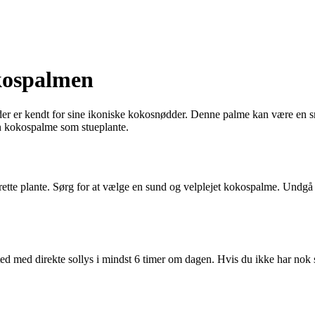
kospalmen
r er kendt for sine ikoniske kokosnødder. Denne palme kan være en smuk 
en kokospalme som stueplante.
ette plante. Sørg for at vælge en sund og velplejet kokospalme. Undgå p
sted med direkte sollys i mindst 6 timer om dagen. Hvis du ikke har nok 