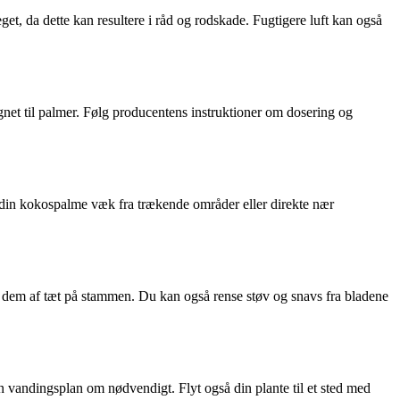
t, da dette kan resultere i råd og rodskade. Fugtigere luft kan også
gnet til palmer. Følg producentens instruktioner om dosering og
 din kokospalme væk fra trækende områder eller direkte nær
e dem af tæt på stammen. Du kan også rense støv og snavs fra bladene
in vandingsplan om nødvendigt. Flyt også din plante til et sted med