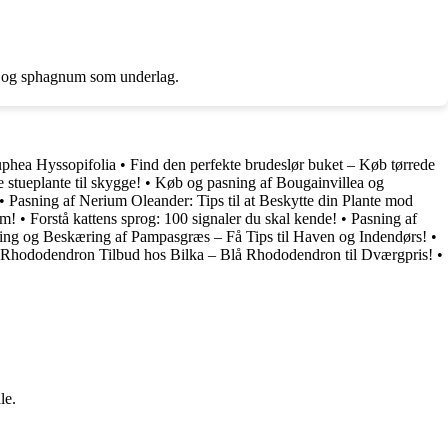
rv og sphagnum som underlag.
phea Hyssopifolia
•
Find den perfekte brudeslør buket – Køb tørrede
 stueplante til skygge!
•
Køb og pasning af Bougainvillea og
•
Pasning af Nerium Oleander: Tips til at Beskytte din Plante mod
um!
•
Forstå kattens sprog: 100 signaler du skal kende!
•
Pasning af
ing og Beskæring af Pampasgræs – Få Tips til Haven og Indendørs!
•
 Rhododendron Tilbud hos Bilka – Blå Rhododendron til Dværgpris!
•
le.