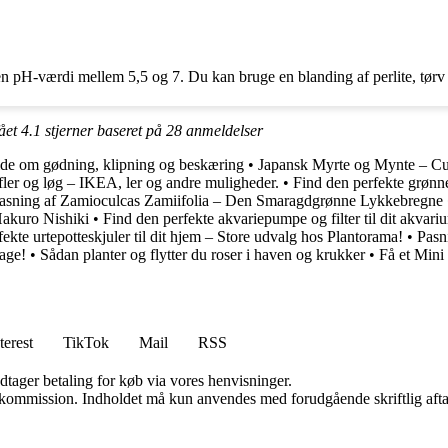
 en pH-værdi mellem 5,5 og 7. Du kan bruge en blanding af perlite, tø
fået
4.1
stjerner baseret på
28
anmeldelser
vide om gødning, klipning og beskæring
•
Japansk Myrte og Mynte – Cu
fler og løg – IKEA, ler og andre muligheder.
•
Find den perfekte grønne
asning af Zamioculcas Zamiifolia – Den Smaragdgrønne Lykkebregne
Hakuro Nishiki
•
Find den perfekte akvariepumpe og filter til dit akvari
ekte urtepotteskjuler til dit hjem – Store udvalg hos Plantorama!
•
Pasn
age!
•
Sådan planter og flytter du roser i haven og krukker
•
Få et Mini
terest
TikTok
Mail
RSS
dtager betaling for køb via vores henvisninger.
få kommission. Indholdet må kun anvendes med forudgående skriftlig afta