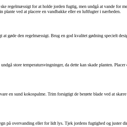
ke regelmæssigt for at holde jorden fugtig, men undgå at vande for mege
 plante ved at placere en vandbakke eller en luftfugter i nærheden.
gt at gøde den regelmæssigt. Brug en god kvalitet gødning specielt desi
undgå store temperatursvingninger, da dette kan skade planten. Placer
evare en sund kokospalme. Trim forsigtigt de berørte blade ved at skær
gn på overvanding eller for lidt lys. Tjek jordens fugtighed og juster d