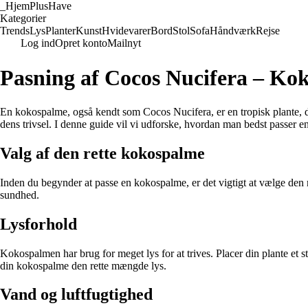
_
HjemPlusHave
Kategorier
Trends
Lys
Planter
Kunst
Hvidevarer
Bord
Stol
Sofa
Håndværk
Rejse
Log ind
Opret konto
Mailnyt
Pasning af Cocos Nucifera – Ko
En kokospalme, også kendt som Cocos Nucifera, er en tropisk plante, de
dens trivsel. I denne guide vil vi udforske, hvordan man bedst passer 
Valg af den rette kokospalme
Inden du begynder at passe en kokospalme, er det vigtigt at vælge den r
sundhed.
Lysforhold
Kokospalmen har brug for meget lys for at trives. Placer din plante et 
din kokospalme den rette mængde lys.
Vand og luftfugtighed