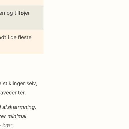
n og tilføjer
dt i de fleste
stiklinger selv,
havecenter.
l afskærmning,
ver minimal
e bær.