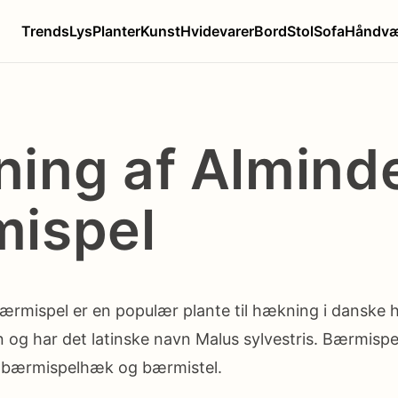
Trends
Lys
Planter
Kunst
Hvidevarer
Bord
Stol
Sofa
Håndvæ
ing af Alminde
ispel
ærmispel er en populær plante til hækning i danske h
 og har det latinske navn Malus sylvestris. Bærmispe
 bærmispelhæk og bærmistel.