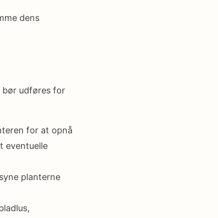
emme dens
bør udføres for
teren for at opnå
 eventuelle
rsyne planterne
ladlus,