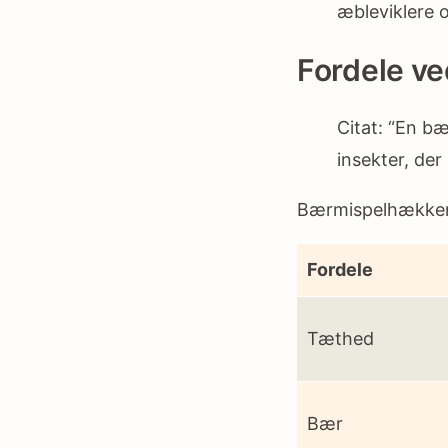
æbleviklere
Fordele v
Citat: “En b
insekter, der 
Bærmispelhækken 
Fordele
Tæthed
Bær