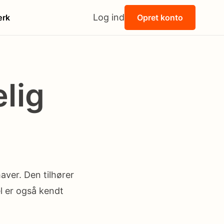
Log ind
rk
Opret konto
lig
aver. Den tilhører
l er også kendt