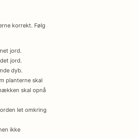
erne korrekt. Følg
net jord.
det jord.
ende dyb.
m planterne skal
 hækken skal opnå
jorden let omkring
men ikke