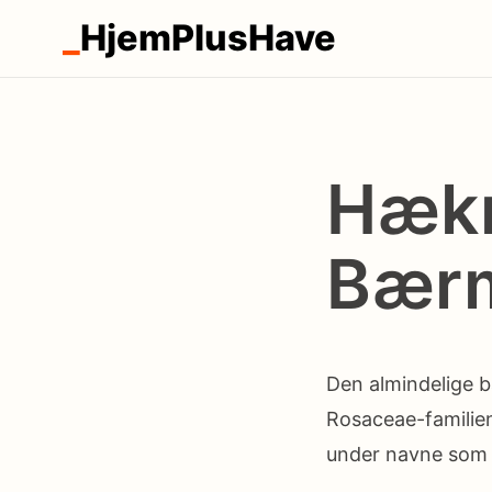
_
HjemPlusHave
Hækn
Bærm
Den almindelige b
Rosaceae-familien
under navne som