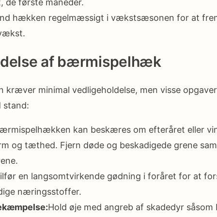
 de første måneder.
and hækken regelmæssigt i vækstsæsonen for at fr
vækst.
ldelse af bærmispelhæk
kræver minimal vedligeholdelse, men visse opgaver 
d stand:
ærmispelhækken kan beskæres om efteråret eller vin
rm og tæthed. Fjern døde og beskadigede grene samt
ene.
ilfør en langsomtvirkende gødning i foråret for at fo
ige næringsstoffer.
ekæmpelse:
Hold øje med angreb af skadedyr såsom b