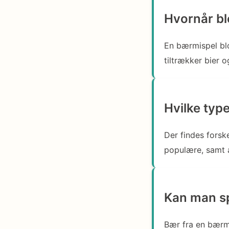
Hvornår bl
En bærmispel blo
tiltrækker bier 
Hvilke typ
Der findes forsk
populære, samt a
Kan man sp
Bær fra en bærmi