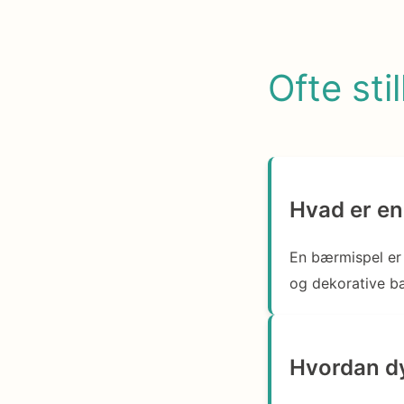
Ofte sti
Hvad er e
En bærmispel er 
og dekorative b
Hvordan d