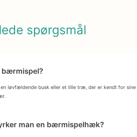
llede spørgsmål
n bærmispel?
en løvfældende busk eller et lille træ, der er kendt for si
ær.
yrker man en bærmispelhæk?