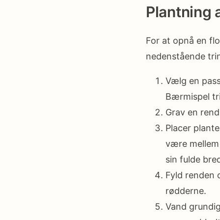
Plantning
For at opnå en fl
nedenstående trin
Vælg en pass
Bærmispel tri
Grav en rend
Placer plant
være mellem 
sin fulde bre
Fyld renden 
rødderne.
Vand grundigt