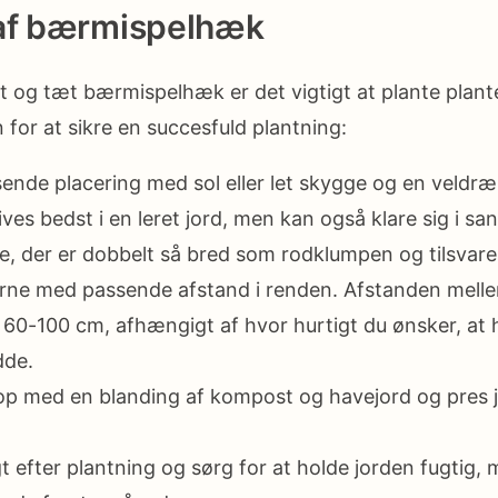
 af bærmispelhæk
ot og tæt bærmispelhæk er det vigtigt at plante plant
 for at sikre en succesfuld plantning:
ende placering med sol eller let skygge og en veldræ
ves bedst i en leret jord, men kan også klare sig i san
e, der er dobbelt så bred som rodklumpen og tilsvar
erne med passende afstand i renden. Afstanden melle
60-100 cm, afhængigt af hvor hurtigt du ønsker, at
dde.
op med en blanding af kompost og havejord og pres 
 efter plantning og sørg for at holde jorden fugtig, 