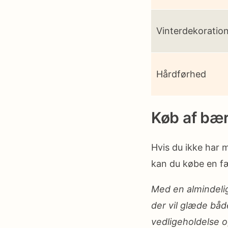
Vinterdekoratio
Hårdførhed
Køb af bæ
Hvis du ikke har m
kan du købe en fæ
Med en almindeli
der vil glæde både
vedligeholdelse o