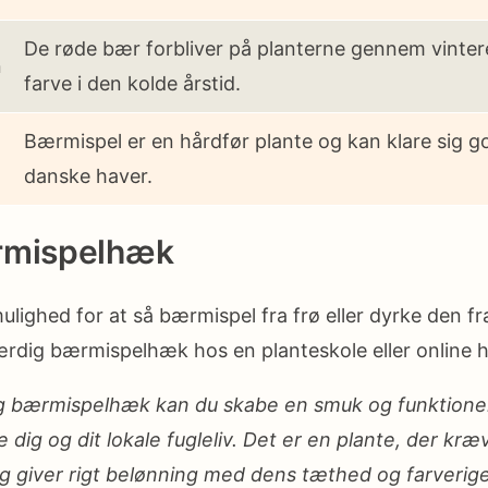
De røde bær forbliver på planterne gennem vintere
n
farve i den kolde årstid.
Bærmispel er en hårdfør plante og kan klare sig go
danske haver.
rmispelhæk
ulighed for at så bærmispel fra frø eller dyrke den fra 
rdig bærmispelhæk hos en planteskole eller online 
g bærmispelhæk kan du skabe en smuk og funktione
 dig og dit lokale fugleliv. Det er en plante, der kræ
g giver rigt belønning med dens tæthed og farverig