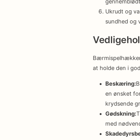
gennemblødt,
Ukrudt og v
sundhed og 
Vedligeho
Bærmispelhækken 
at holde den i go
Beskæring:
B
en ønsket fo
krydsende gr
Gødskning:
T
med nødvend
Skadedyrsb